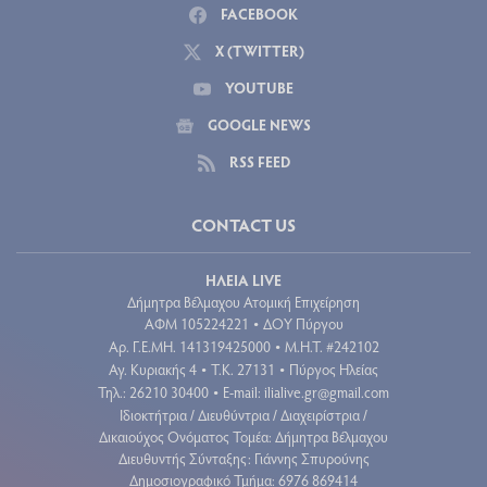
FACEBOOK
X (TWITTER)
YOUTUBE
GOOGLE NEWS
RSS FEED
CONTACT US
ΗΛΕΙΑ LIVE
Δήμητρα Βέλμαχου Ατομική Επιχείρηση
ΑΦΜ 105224221
ΔΟΥ Πύργου
•
Aρ. Γ.Ε.ΜΗ. 141319425000
Μ.Η.Τ. #242102
•
Αγ. Κυριακής 4
Τ.Κ. 27131
Πύργος Ηλείας
•
•
Τηλ.: 26210 30400
E-mail:
ilialive.gr@gmail.com
•
Ιδιοκτήτρια / Διευθύντρια / Διαχειρίστρια /
Δικαιούχος Ονόματος Τομέα: Δήμητρα Βέλμαχου
Διευθυντής Σύνταξης: Γιάννης Σπυρούνης
Δημοσιογραφικό Τμήμα: 6976 869414