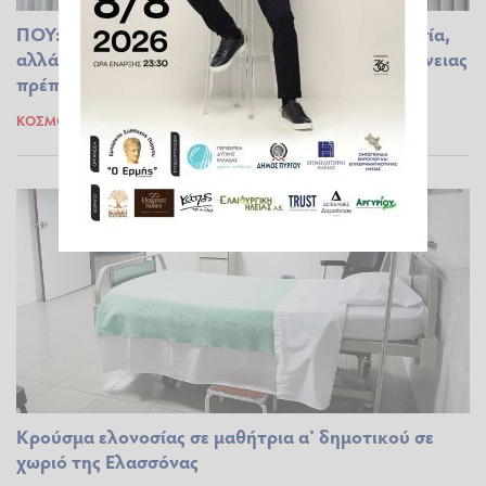
ΠΟΥ: Το 2021 μειώθηκαν οι θάνατοι από ελονοσία,
αλλά οι προσπάθειες για την εξάλειψη της ασθένειας
πρέπει να ενταθούν
ΚΌΣΜΟΣ
08.12.2022 16:32
Κρούσμα ελονοσίας σε μαθήτρια α’ δημοτικού σε
χωριό της Ελασσόνας