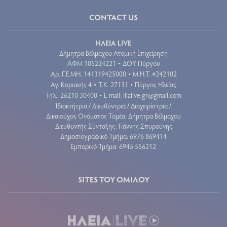
CONTACT US
ΗΛΕΙΑ LIVE
Δήμητρα Βέλμαχου Ατομική Επιχείρηση
ΑΦΜ 105224221
ΔΟΥ Πύργου
•
Aρ. Γ.Ε.ΜΗ. 141319425000
Μ.Η.Τ. #242102
•
Αγ. Κυριακής 4
Τ.Κ. 27131
Πύργος Ηλείας
•
•
Τηλ.: 26210 30400
E-mail:
ilialive.gr@gmail.com
•
Ιδιοκτήτρια / Διευθύντρια / Διαχειρίστρια /
Δικαιούχος Ονόματος Τομέα: Δήμητρα Βέλμαχου
Διευθυντής Σύνταξης: Γιάννης Σπυρούνης
Δημοσιογραφικό Τμήμα: 6976 869414
Εμπορικό Τμήμα: 6945 556212
SITES ΤΟΥ ΟΜΙΛΟΥ