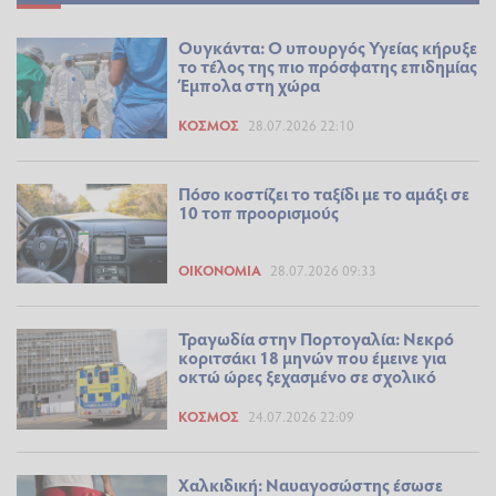
Ουγκάντα: Ο υπουργός Υγείας κήρυξε
το τέλος της πιο πρόσφατης επιδημίας
Έμπολα στη χώρα
ΚΌΣΜΟΣ
28.07.2026 22:10
Πόσο κοστίζει το ταξίδι με το αμάξι σε
10 τοπ προορισμούς
ΟΙΚΟΝΟΜΊΑ
28.07.2026 09:33
Τραγωδία στην Πορτογαλία: Νεκρό
κοριτσάκι 18 μηνών που έμεινε για
οκτώ ώρες ξεχασμένο σε σχολικό
ΚΌΣΜΟΣ
24.07.2026 22:09
Χαλκιδική: Ναυαγοσώστης έσωσε