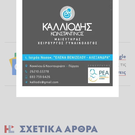
Ακολουθήστε το ilialive.gr στο
Google
News
και μάθετε πρώτοι όλες τις
Ειδήσεις
ΣΧΕΤΙΚΆ ΆΡΘΡΑ