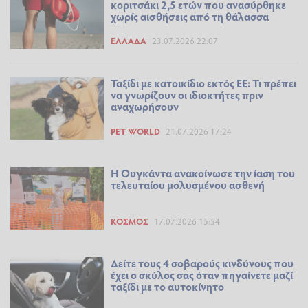
κοριτσάκι 2,5 ετών που ανασύρθηκε
χωρίς αισθήσεις από τη θάλασσα
ΕΛΛΆΔΑ
23.07.2026 22:07
Ταξίδι με κατοικίδιο εκτός ΕΕ: Τι πρέπει
να γνωρίζουν οι ιδιοκτήτες πριν
αναχωρήσουν
PET WORLD
21.07.2026 17:24
Η Ουγκάντα ανακοίνωσε την ίαση του
τελευταίου μολυσμένου ασθενή
ΚΌΣΜΟΣ
17.07.2026 15:54
Δείτε τους 4 σοβαρούς κινδύνους που
έχει ο σκύλος σας όταν πηγαίνετε μαζί
ταξίδι με το αυτοκίνητο