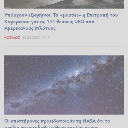
Υπάρχουν εξωγήινοι; Τα «μασάει» η Επιτροπή του
Κογκρέσου για τις 144 θεάσεις UFO από
Αμερικανούς πιλότους
ΚΌΣΜΟΣ
30.05.2022 15:40
Οι επιστήμονες προειδοποιούν τη NASA ότι το
σχέδιο να μεταδοθεί η θέση της Γης στους