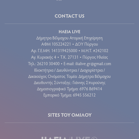
CONTACT US
ΗΛΕΙΑ LIVE
Δήμητρα Βέλμαχου Ατομική Επιχείρηση
ΑΦΜ 105224221
ΔΟΥ Πύργου
•
Aρ. Γ.Ε.ΜΗ. 141319425000
Μ.Η.Τ. #242102
•
Αγ. Κυριακής 4
Τ.Κ. 27131
Πύργος Ηλείας
•
•
Τηλ.: 26210 30400
E-mail:
ilialive.gr@gmail.com
•
Ιδιοκτήτρια / Διευθύντρια / Διαχειρίστρια /
Δικαιούχος Ονόματος Τομέα: Δήμητρα Βέλμαχου
Διευθυντής Σύνταξης: Γιάννης Σπυρούνης
Δημοσιογραφικό Τμήμα: 6976 869414
Εμπορικό Τμήμα: 6945 556212
SITES ΤΟΥ ΟΜΙΛΟΥ