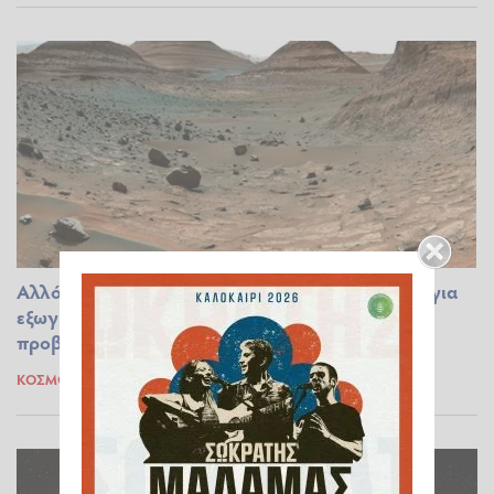
Αλλόκοτος βράχος στον Άρη «γεννά» εικασίες για
εξωγήινους: Οι φωτογραφίες της NASA που
προβληματίζουν τους επιστήμονες
ΚΌΣΜΟΣ
25.07.2023 10:44