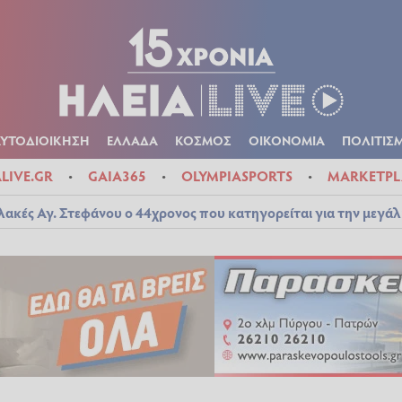
Α
ΠΟΛΙΤΙΚΑ
ΑΥΤΟΔΙΟΙΚΗΣΗ
ΕΛΛΑΔΑ
ΚΟΣΜΟΣ
ΟΙΚΟΝ
ΚΑΙΡΟΣ
ΑΥΤΟΔΙΟΙΚΗΣΗ
ΕΛΛΑΔΑ
ΚΟΣΜΟΣ
ΟΙΚΟΝΟΜΙΑ
ΠΟΛΙΤΙΣ
ALIVE.GR
GAIA365
OLYMPIASPORTS
MARKETPL
λακές Αγ. Στεφάνου ο 44χρονος που κατηγορείται για την μεγά