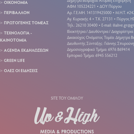
Δήμητρα Βέλμαχου Ατομική Επιχείρηση
ΟΙΚΟΝΟΜΙΑ
ΑΦΜ 105224221
ΔΟΥ Πύργου
•
ΠΕΡΙΒΑΛΛΟΝ
Aρ. Γ.Ε.ΜΗ. 141319425000
Μ.Η.Τ. #24
•
Αγ. Κυριακής 4
Τ.Κ. 27131
Πύργος Ηλ
•
•
ΠΡΩΤΟΓΕΝΗΣ ΤΟΜΕΑΣ
Τηλ.: 26210 30400
E-mail:
ilialive.gr@
•
Ιδιοκτήτρια / Διευθύντρια / Διαχειρίστρια 
ΤΕΧΝΟΛΟΓΙΑ -
Δικαιούχος Ονόματος Τομέα: Δήμητρα Β
ΚΑΙΝΟΤΟΜΙΑ
Διευθυντής Σύνταξης: Γιάννης Σπυρούν
Δημοσιογραφικό Τμήμα: 6976 869414
AGENDA ΕΚΔΗΛΩΣΕΩΝ
Εμπορικό Τμήμα: 6945 556212
GREEN LIFE
ΟΛΕΣ ΟΙ ΕΙΔΗΣΕΙΣ
SITE ΤΟΥ ΟΜΙΛΟΥ