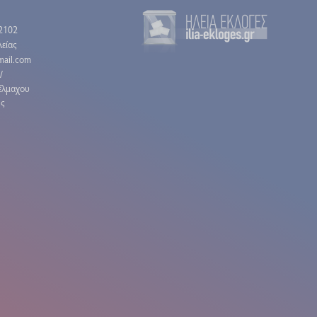
2102
είας
gmail.com
/
έλμαχου
ης