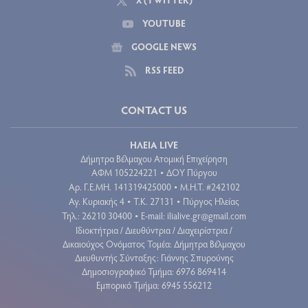
YOUTUBE
GOOGLE NEWS
RSS FEED
CONTACT US
ΗΛΕΙΑ LIVE
Δήμητρα Βέλμαχου Ατομική Επιχείρηση
ΑΦΜ 105224221
ΔΟΥ Πύργου
•
Aρ. Γ.Ε.ΜΗ. 141319425000
Μ.Η.Τ. #242102
•
Αγ. Κυριακής 4
Τ.Κ. 27131
Πύργος Ηλείας
•
•
Τηλ.: 26210 30400
E-mail:
ilialive.gr@gmail.com
•
Ιδιοκτήτρια / Διευθύντρια / Διαχειρίστρια /
Δικαιούχος Ονόματος Τομέα: Δήμητρα Βέλμαχου
Διευθυντής Σύνταξης: Γιάννης Σπυρούνης
Δημοσιογραφικό Τμήμα: 6976 869414
Εμπορικό Τμήμα: 6945 556212