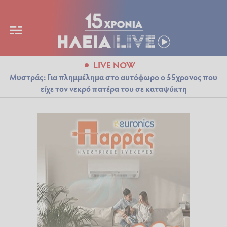
LIVE NOW
Μυστράς: Για πλημμέλημα στο αυτόφωρο ο 55χρονος που
είχε τον νεκρό πατέρα του σε καταψύκτη