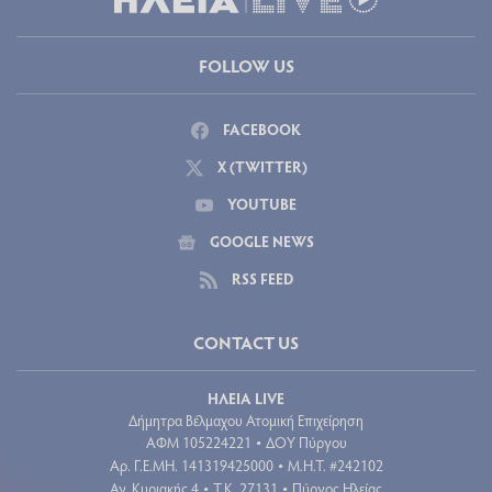
FOLLOW US
FACEBOOK
X (TWITTER)
YOUTUBE
GOOGLE NEWS
RSS FEED
CONTACT US
ΗΛΕΙΑ LIVE
Δήμητρα Βέλμαχου Ατομική Επιχείρηση
ΑΦΜ 105224221
ΔΟΥ Πύργου
•
Aρ. Γ.Ε.ΜΗ. 141319425000
Μ.Η.Τ. #242102
•
Αγ. Κυριακής 4
Τ.Κ. 27131
Πύργος Ηλείας
•
•