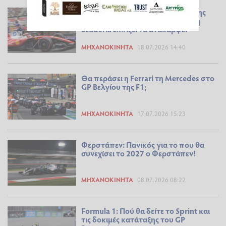
FORMULA 1 Το ατυχές πείραμα της
Ferrari στο FP2 του Σπα και πώς η
Scuderia ελπίζει να ανακάμψει
ΜΗΧΑΝΟΚΊΝΗΤΑ
18.07.2026 14:40
Θα περάσει η Ferrari τη Mercedes στο
GP Βελγίου της F1;
ΜΗΧΑΝΟΚΊΝΗΤΑ
17.07.2026 15:23
Φερστάπεν: Πανικός για το που θα
συνεχίσει το 2027 ο Φερστάπεν!
ΜΗΧΑΝΟΚΊΝΗΤΑ
08.07.2026 08:22
Formula 1: Πού θα δείτε το Sprint και
τις δοκιμές κατάταξης του GP