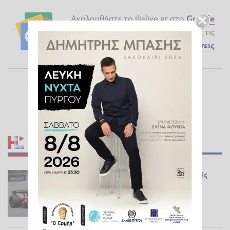
Ακολουθήστε το ilialive.gr στο
Google
News
και μάθετε πρώτοι όλες τις
Ειδήσεις
ΣΧΕΤΙΚΆ ΆΡΘΡΑ
Formula 1: Πού θα δείτε τις δοκιμές
κατάταξης για το GP Ουγγαρίας
ΜΗΧΑΝΟΚΊΝΗΤΑ
25.07.2026 10:04