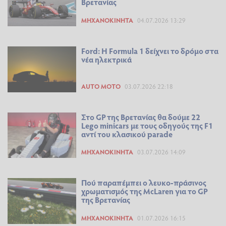
Βρετανίας
ΜΗΧΑΝΟΚΊΝΗΤΑ
04.07.2026 13:29
Ford: Η Formula 1 δείχνει το δρόμο στα
νέα ηλεκτρικά
AUTO MOTO
03.07.2026 22:18
Στο GP της Βρετανίας θα δούμε 22
Lego minicars με τους οδηγούς της F1
αντί του κλασικού parade
ΜΗΧΑΝΟΚΊΝΗΤΑ
03.07.2026 14:09
Πού παραπέμπει ο λευκο-πράσινος
χρωματισμός της McLaren για το GP
της Βρετανίας
ΜΗΧΑΝΟΚΊΝΗΤΑ
01.07.2026 16:15