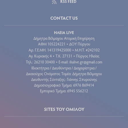
RSS FEED
CONTACT US
ΗΛΕΙΑ LIVE
Δήμητρα Βέλμαχου Ατομική Επιχείρηση
ΑΦΜ 105224221
ΔΟΥ Πύργου
•
Aρ. Γ.Ε.ΜΗ. 141319425000
Μ.Η.Τ. #242102
•
Αγ. Κυριακής 4
Τ.Κ. 27131
Πύργος Ηλείας
•
•
Τηλ.: 26210 30400
E-mail:
ilialive.gr@gmail.com
•
Ιδιοκτήτρια / Διευθύντρια / Διαχειρίστρια /
Δικαιούχος Ονόματος Τομέα: Δήμητρα Βέλμαχου
Διευθυντής Σύνταξης: Γιάννης Σπυρούνης
Δημοσιογραφικό Τμήμα: 6976 869414
Εμπορικό Τμήμα: 6945 556212
SITES ΤΟΥ ΟΜΙΛΟΥ