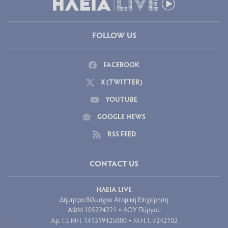
FOLLOW US
FACEBOOK
X (TWITTER)
YOUTUBE
GOOGLE NEWS
RSS FEED
CONTACT US
ΗΛΕΙΑ LIVE
Δήμητρα Βέλμαχου Ατομική Επιχείρηση
ΑΦΜ 105224221
ΔΟΥ Πύργου
•
Aρ. Γ.Ε.ΜΗ. 141319425000
Μ.Η.Τ. #242102
•