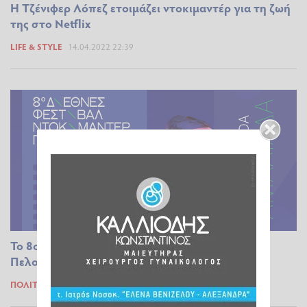
Η Τζένιφερ Λόπεζ ετοιμάζει ντοκιμαντέρ για τη ζωή
της στο Netflix
LIFE & STYLE
14.04.2022 22:39
Το 8ο Διεθνές Φεστιβάλ Ντοκιμαντέρ
Πελοποννήσου στην Αμαλιάδα
ΠΟΛΙΤΙΣΜΌΣ
29.03.2022 16:53