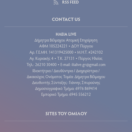
RSS FEED
CONTACT US
ΗΛΕΙΑ LIVE
Δήμητρα Βέλμαχου Ατομική Επιχείρηση
ΑΦΜ 105224221
ΔΟΥ Πύργου
•
Aρ. Γ.Ε.ΜΗ. 141319425000
Μ.Η.Τ. #242102
•
Αγ. Κυριακής 4
Τ.Κ. 27131
Πύργος Ηλείας
•
•
Τηλ.: 26210 30400
E-mail:
ilialive.gr@gmail.com
•
Ιδιοκτήτρια / Διευθύντρια / Διαχειρίστρια /
Δικαιούχος Ονόματος Τομέα: Δήμητρα Βέλμαχου
Διευθυντής Σύνταξης: Γιάννης Σπυρούνης
Δημοσιογραφικό Τμήμα: 6976 869414
Εμπορικό Τμήμα: 6945 556212
SITES ΤΟΥ ΟΜΙΛΟΥ