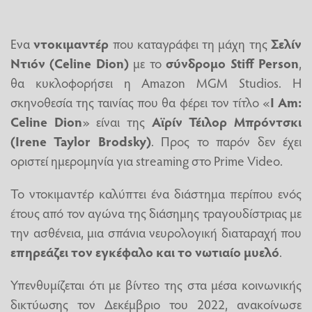
Ενα
ντοκιμαντέρ
που καταγράφει τη μάχη της
Σελίν
Ντιόν
(Celine Dion)
με το
σύνδρομο Stiff Person
,
θα κυκλοφορήσει η Amazon MGM Studios. Η
σκηνοθεσία της ταινίας που θα φέρει τον τίτλο «
I Am:
Celine Dion
» είναι της
Αϊρίν Τέιλορ Μπρόντσκι
(Irene Taylor Brodsky)
. Προς το παρόν δεν έχει
οριστεί ημερομηνία για streaming στο Prime Video.
Το ντοκιμαντέρ καλύπτει ένα διάστημα περίπου ενός
έτους από τον αγώνα της διάσημης τραγουδίστριας με
την ασθένεια, μια σπάνια νευρολογική διαταραχή που
επηρεάζει τον εγκέφαλο και το νωτιαίο μυελό
.
Υπενθυμίζεται ότι με βίντεο της στα μέσα κοινωνικής
δικτύωσης τον Δεκέμβριο του 2022, ανακοίνωσε