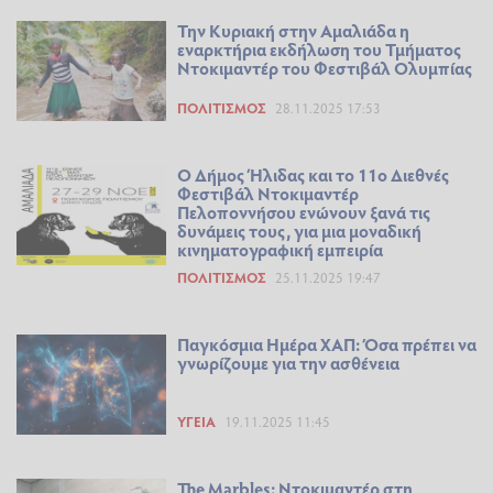
Την Κυριακή στην Αμαλιάδα η
εναρκτήρια εκδήλωση του Τμήματος
Ντοκιμαντέρ του Φεστιβάλ Ολυμπίας
ΠΟΛΙΤΙΣΜΌΣ
28.11.2025 17:53
Ο Δήμος Ήλιδας και το 11ο Διεθνές
Φεστιβάλ Ντοκιμαντέρ
Πελοποννήσου ενώνουν ξανά τις
δυνάμεις τους, για μια μοναδική
κινηματογραφική εμπειρία
ΠΟΛΙΤΙΣΜΌΣ
25.11.2025 19:47
Παγκόσμια Ημέρα ΧΑΠ: Όσα πρέπει να
γνωρίζουμε για την ασθένεια
ΥΓΕΊΑ
19.11.2025 11:45
The Marbles: Ντοκιμαντέρ στη