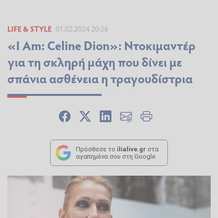
LIFE & STYLE
01.02.2024 20:36
«I Am: Celine Dion»: Ντοκιμαντέρ
για τη σκληρή μάχη που δίνει με
σπάνια ασθένεια η τραγουδίστρια
Πρόσθεσε το
ilialive.gr
στα
αγαπημένα σου στη Google