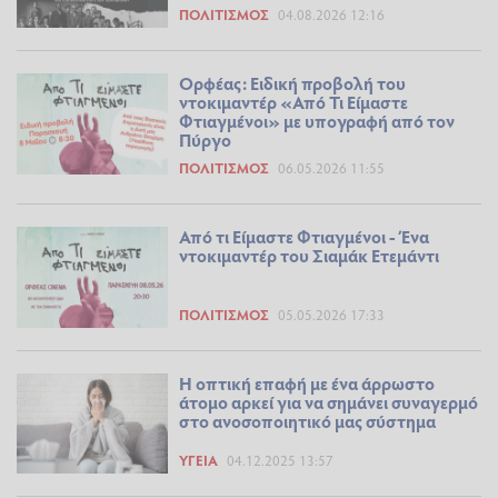
ΠΟΛΙΤΙΣΜΌΣ
04.08.2026 12:16
Ορφέας: Ειδική προβολή του
ντοκιμαντέρ «Από Τι Είμαστε
Φτιαγμένοι» με υπογραφή από τον
Πύργο
ΠΟΛΙΤΙΣΜΌΣ
06.05.2026 11:55
Από τι Είμαστε Φτιαγμένοι - Ένα
ντοκιμαντέρ του Σιαμάκ Ετεμάντι
ΠΟΛΙΤΙΣΜΌΣ
05.05.2026 17:33
Η οπτική επαφή με ένα άρρωστο
άτομο αρκεί για να σημάνει συναγερμό
στο ανοσοποιητικό μας σύστημα
ΥΓΕΊΑ
04.12.2025 13:57