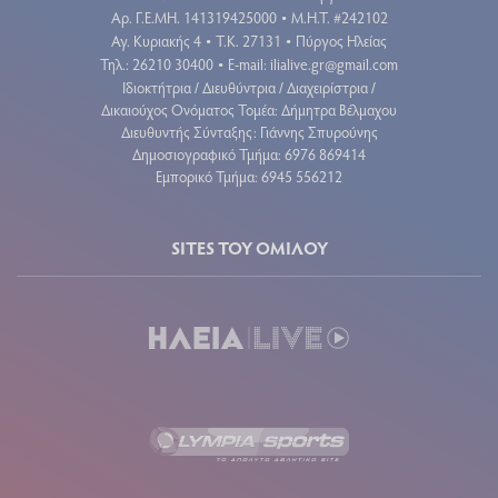
Aρ. Γ.Ε.ΜΗ. 141319425000
Μ.Η.Τ. #242102
•
Αγ. Κυριακής 4
Τ.Κ. 27131
Πύργος Ηλείας
•
•
Τηλ.: 26210 30400
E-mail:
ilialive.gr@gmail.com
•
Ιδιοκτήτρια / Διευθύντρια / Διαχειρίστρια /
Δικαιούχος Ονόματος Τομέα: Δήμητρα Βέλμαχου
Διευθυντής Σύνταξης: Γιάννης Σπυρούνης
Δημοσιογραφικό Τμήμα: 6976 869414
Εμπορικό Τμήμα: 6945 556212
SITES ΤΟΥ ΟΜΙΛΟΥ