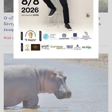
Ο «Προμηθέας» 4.900 ετών ήταν το παλαιότερο
δέντρο στον κόσμο - Μέχρι που ένας φοιτητής το
έκοψε
PLUS +
11.05.2026 22:56