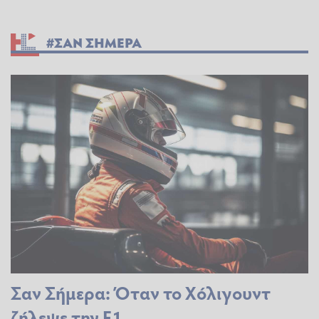
#ΣΑΝ ΣΗΜΕΡΑ
Σαν Σήμερα: Όταν το Χόλιγουντ
ζήλεψε την F1