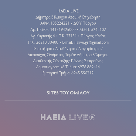
ΗΛΕΙΑ LIVE
Δήμητρα Βέλμαχου Ατομική Επιχείρηση
ΑΦΜ 105224221
ΔΟΥ Πύργου
•
Aρ. Γ.Ε.ΜΗ. 141319425000
Μ.Η.Τ. #242102
•
Αγ. Κυριακής 4
Τ.Κ. 27131
Πύργος Ηλείας
•
•
Τηλ.: 26210 30400
E-mail:
ilialive.gr@gmail.com
•
Ιδιοκτήτρια / Διευθύντρια / Διαχειρίστρια /
Δικαιούχος Ονόματος Τομέα: Δήμητρα Βέλμαχου
Διευθυντής Σύνταξης: Γιάννης Σπυρούνης
Δημοσιογραφικό Τμήμα: 6976 869414
Εμπορικό Τμήμα: 6945 556212
SITES ΤΟΥ ΟΜΙΛΟΥ