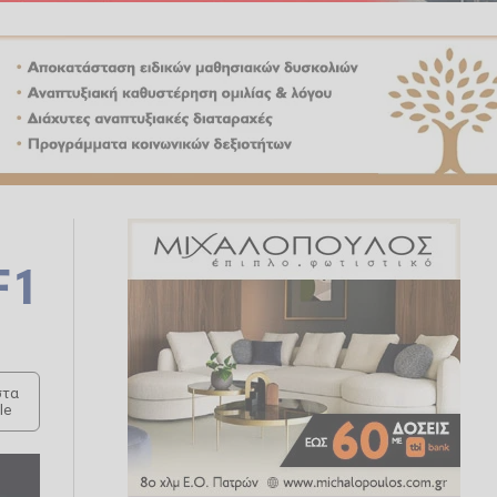
F1
τα
le