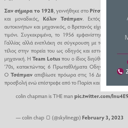
Σαν σήμερα το 1928
, γεννήθηκε στο
Ρίτσμοντ
στα βο
και μοναδικός,
Κόλιν Τσάπμαν
. Εκτός από άκρω
αυτοκινήτων και μηχανικός, ο Βρετανός είχε μια πολύ 
τιμόνι. Συγκεκριμένα, το 1956 εμφανίστηκε με ένα 
Γαλλίας αλλά ενεπλάκη σε σύγκρουση με τον teammat
τέλος στην πορεία του ως οδηγός και εστιάζοντας τη
μηχανική. Η
Team Lotus
που ο ίδιος διηύθυνε σάρωσε 
‘70s, κατακτώντας 6 Πρωταθλήματα Οδηγών και 7 
Ο
Τσάπμαν
απεβίωσε πρόωρα στις 16 Δεκεμβρίου το
προσβολή ενώ επέστρεφε από το Παρίσι και μια συνάντη
colin chapman is THE man
pic.twitter.com/lnu4
— colin chap 🍞 (@skylinegp)
February 3, 2023