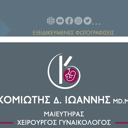
σπουδαίων προσωπικοτήτων του
μένουμε στο
Λε Μαν
της Γαλλίας
ν κόσμο της
Formula 1
και του