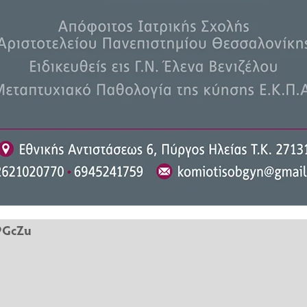
ρειοδυτικά του Λονδίνου ο ένας
ς πρωτοποριακός σχεδιαστής
σύντομη καριέρα και πίσω από το
μονοθέσιο της
Vanwall
στο GP
e του,
Μάικ Χόθορν
, βάζοντας
ν προσοχή του αποκλειστικά στη
σχεδόν τα πάντα στα ‘60s και τα
Πρωταθλήματα Κατασκευαστών.
υ 1982, όταν υπέστη καρδιακή
ση της Επιτροπής της F1.
E9GcZu