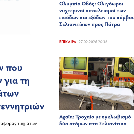
Ολυμπία Οδός: Ολιγόωροι
νυχτερινοί αποκλεισμοί των
εισόδων και εξόδων του κόμβο
Σελιανιτίκων προς Πάτρα
ΕΠΊΚΑΙΡΑ
27.02.2026 20:36
ν που
 για τη
άτων
εννητριών
Αχαΐα: Τροχαίο με εγκλωβισμό
δύο ατόμων στα Σελιανίτικα
εταφοράς τμημάτων