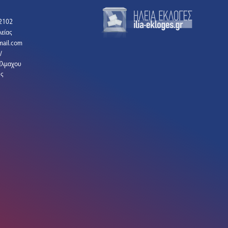
2102
είας
gmail.com
/
έλμαχου
ης