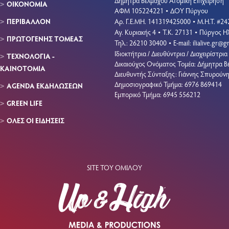
Δήμητρα Βέλμαχου Ατομική Επιχείρηση
ΟΙΚΟΝΟΜΙΑ
ΑΦΜ 105224221
ΔΟΥ Πύργου
•
ΠΕΡΙΒΑΛΛΟΝ
Aρ. Γ.Ε.ΜΗ. 141319425000
Μ.Η.Τ. #24
•
Αγ. Κυριακής 4
Τ.Κ. 27131
Πύργος Ηλ
•
•
ΠΡΩΤΟΓΕΝΗΣ ΤΟΜΕΑΣ
Τηλ.: 26210 30400
E-mail:
ilialive.gr@
•
Ιδιοκτήτρια / Διευθύντρια / Διαχειρίστρια 
ΤΕΧΝΟΛΟΓΙΑ -
Δικαιούχος Ονόματος Τομέα: Δήμητρα Β
ΚΑΙΝΟΤΟΜΙΑ
Διευθυντής Σύνταξης: Γιάννης Σπυρούν
Δημοσιογραφικό Τμήμα: 6976 869414
AGENDA ΕΚΔΗΛΩΣΕΩΝ
Εμπορικό Τμήμα: 6945 556212
GREEN LIFE
ΟΛΕΣ ΟΙ ΕΙΔΗΣΕΙΣ
SITE ΤΟΥ ΟΜΙΛΟΥ