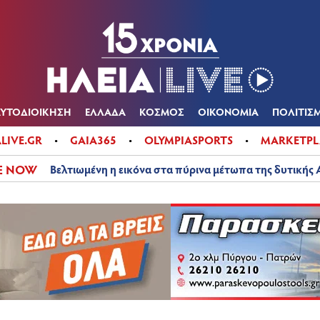
Α
ΠΟΛΙΤΙΚΑ
ΑΥΤΟΔΙΟΙΚΗΣΗ
ΕΛΛΑΔΑ
ΚΟΣΜΟΣ
ΟΙΚΟΝ
ΚΑΙΡΟΣ
ΑΥΤΟΔΙΟΙΚΗΣΗ
ΕΛΛΑΔΑ
ΚΟΣΜΟΣ
ΟΙΚΟΝΟΜΙΑ
ΠΟΛΙΤΙΣ
ALIVE.GR
GAIA365
OLYMPIASPORTS
MARKETPL
E NOW
Βελτιωμένη η εικόνα στα πύρινα μέτωπα της δυτικής 