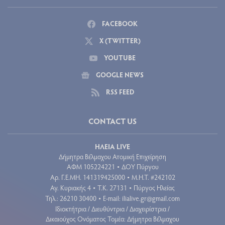
FACEBOOK
X (TWITTER)
YOUTUBE
GOOGLE NEWS
RSS FEED
CONTACT US
ΗΛΕΙΑ LIVE
Δήμητρα Βέλμαχου Ατομική Επιχείρηση
ΑΦΜ 105224221
ΔΟΥ Πύργου
•
Aρ. Γ.Ε.ΜΗ. 141319425000
Μ.Η.Τ. #242102
•
Αγ. Κυριακής 4
Τ.Κ. 27131
Πύργος Ηλείας
•
•
Τηλ.: 26210 30400
E-mail:
ilialive.gr@gmail.com
•
Ιδιοκτήτρια / Διευθύντρια / Διαχειρίστρια /
Δικαιούχος Ονόματος Τομέα: Δήμητρα Βέλμαχου