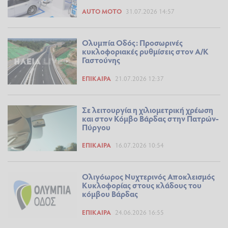
AUTO MOTO
31.07.2026 14:57
Ολυμπία Οδός: Προσωρινές
κυκλοφοριακές ρυθμίσεις στον Α/Κ
Γαστούνης
ΕΠΊΚΑΙΡΑ
21.07.2026 12:37
Σε λειτουργία η χιλιομετρική χρέωση
και στον Κόμβο Βάρδας στην Πατρών-
Πύργου
ΕΠΊΚΑΙΡΑ
16.07.2026 10:54
Ολιγόωρος Νυχτερινός Αποκλεισμός
Κυκλοφορίας στους κλάδους του
κόμβου Βάρδας
ΕΠΊΚΑΙΡΑ
24.06.2026 16:55