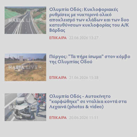
Ολυμπία Οδός: Κυκλοφοριακές
ρυθμίσεις με νυκτερινό ολικό
αποκλεισμό των κλάδων και των δυο
κατευθύνσεων κυκλοφορίας του Α/Κ
Βάρδας
ΕΠΊΚΑΙΡΑ
22.06.2026 13:27
Πύργος: "Τα πήρε ίσωμα" στον κόμβο
της Ολυμπίας Οδού
ΕΠΊΚΑΙΡΑ
21.06.2026 15:38
Ολυμπία Οδός - Αυτοκίνητο
"καρφώθηκε" σε νταλίκα κοντά στα
Λεχαινά (photos & video)
ΕΠΊΚΑΙΡΑ
20.06.2026 11:11