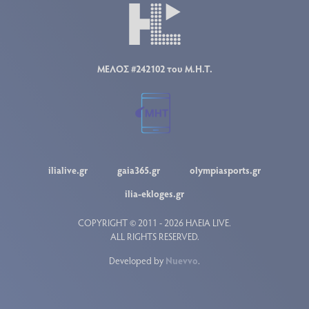
ΜΕΛΟΣ #242102 του Μ.Η.Τ.
ilialive.gr
gaia365.gr
olympiasports.gr
ilia-ekloges.gr
COPYRIGHT © 2011 - 2026 ΗΛΕΙΑ LIVE.
ALL RIGHTS RESERVED.
Developed by
Nuevvo
.