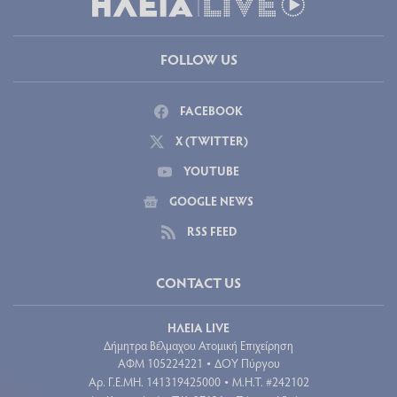
FOLLOW US
FACEBOOK
X (TWITTER)
YOUTUBE
GOOGLE NEWS
RSS FEED
CONTACT US
ΗΛΕΙΑ LIVE
Δήμητρα Βέλμαχου Ατομική Επιχείρηση
ΑΦΜ 105224221
ΔΟΥ Πύργου
•
Aρ. Γ.Ε.ΜΗ. 141319425000
Μ.Η.Τ. #242102
•