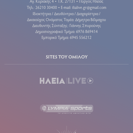
Αγ. Κυριακής 4
Τ.Κ. 27131
Πύργος Ηλείας
•
•
Τηλ.: 26210 30400
E-mail:
ilialive.gr@gmail.com
•
Ιδιοκτήτρια / Διευθύντρια / Διαχειρίστρια /
Δικαιούχος Ονόματος Τομέα: Δήμητρα Βέλμαχου
Διευθυντής Σύνταξης: Γιάννης Σπυρούνης
Δημοσιογραφικό Τμήμα: 6976 869414
Εμπορικό Τμήμα: 6945 556212
SITES ΤΟΥ ΟΜΙΛΟΥ