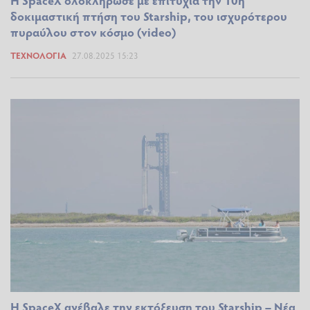
Η SpaceX ολοκλήρωσε με επιτυχία την 10η
δοκιμαστική πτήση του Starship, του ισχυρότερου
πυραύλου στον κόσμο (video)
ΤΕΧΝΟΛΟΓΊΑ
27.08.2025 15:23
Η SpaceX ανέβαλε την εκτόξευση του Starship – Νέα