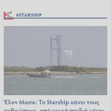
#STARSHIP
Έλον Μασκ: Το Starship κάνει τους
ανθρώπους, από μικρά παιδιά μέχρι