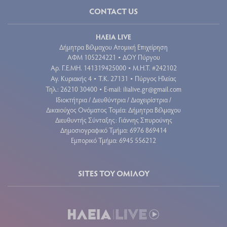
CONTACT US
ΗΛΕΙΑ LIVE
Δήμητρα Βέλμαχου Ατομική Επιχείρηση
ΑΦΜ 105224221
ΔΟΥ Πύργου
•
Aρ. Γ.Ε.ΜΗ. 141319425000
Μ.Η.Τ. #242102
•
Αγ. Κυριακής 4
Τ.Κ. 27131
Πύργος Ηλείας
•
•
Τηλ.: 26210 30400
E-mail:
ilialive.gr@gmail.com
•
Ιδιοκτήτρια / Διευθύντρια / Διαχειρίστρια /
Δικαιούχος Ονόματος Τομέα: Δήμητρα Βέλμαχου
Διευθυντής Σύνταξης: Γιάννης Σπυρούνης
Δημοσιογραφικό Τμήμα: 6976 869414
Εμπορικό Τμήμα: 6945 556212
SITES ΤΟΥ ΟΜΙΛΟΥ