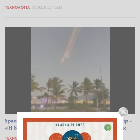
ΤΕΧΝΟΛΟΓΊΑ
15.03.2025 15:28
Space X: Εξερράγη στον αέρα ο πύραυλος Starship -
«Η διασκέδαση είναι εγγυημένη» έγραψε ο Μασκ
ΤΕΧΝΟΛΟΓΊΑ
17.01.2025 10:24