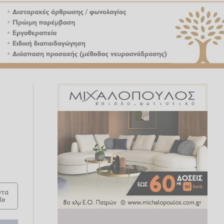
τα
le