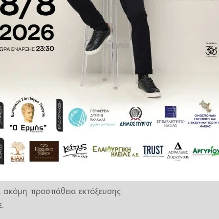
, επισημαίνει το BBC.
 Nasdaq αναμένεται να είναι η
ρούσε να ξεκινήσει τον επόμενο
ισαγωγή στο χρηματιστήριο θα
η ο πλουσιότερος άνθρωπος στον
η καθυστέρηση προκλήθηκε από
 του πύργου εκτόξευσης.
α ακόμη προσπάθεια εκτόξευσης
.