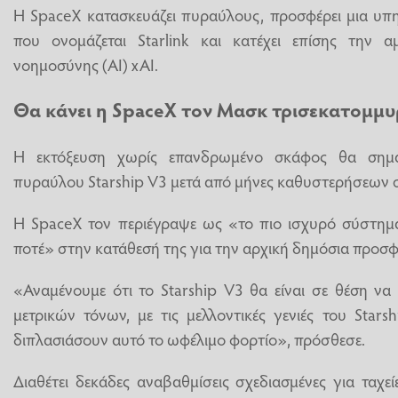
Η SpaceX κατασκευάζει πυραύλους, προσφέρει μια υπ
που ονομάζεται Starlink και κατέχει επίσης την αμ
νοημοσύνης (AI) xAI.
Θα κάνει η SpaceX τον Μασκ τρισεκατομμυ
Η εκτόξευση χωρίς επανδρωμένο σκάφος θα σημα
πυραύλου Starship V3 μετά από μήνες καθυστερήσεων στ
Η SpaceX τον περιέγραψε ως «το πιο ισχυρό σύστημ
ποτέ» στην κατάθεσή της για την αρχική δημόσια προσ
«Αναμένουμε ότι το Starship V3 θα είναι σε θέση να
μετρικών τόνων, με τις μελλοντικές γενιές του Stars
διπλασιάσουν αυτό το ωφέλιμο φορτίο», πρόσθεσε.
Διαθέτει δεκάδες αναβαθμίσεις σχεδιασμένες για ταχ