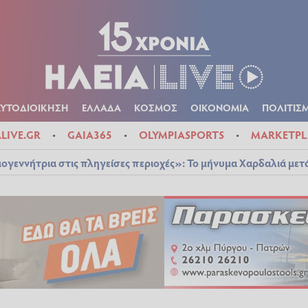
Α
ΠΟΛΙΤΙΚΑ
ΑΥΤΟΔΙΟΙΚΗΣΗ
ΕΛΛΑΔΑ
ΚΟΣΜΟΣ
ΟΙΚΟΝ
ΚΑΙΡΟΣ
ΑΥΤΟΔΙΟΙΚΗΣΗ
ΕΛΛΑΔΑ
ΚΟΣΜΟΣ
ΟΙΚΟΝΟΜΙΑ
ΠΟΛΙΤΙΣ
ALIVE.GR
GAIA365
OLYMPIASPORTS
MARKETPL
ογεννήτρια στις πληγείσες περιοχές»: Το μήνυμα Χαρδαλιά μετ