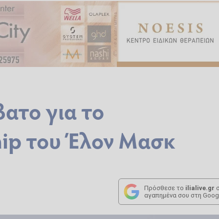
ατο για το
hip του Έλον Μασκ
Πρόσθεσε το
ilialive.gr
σ
αγαπημένα σου στη Goog