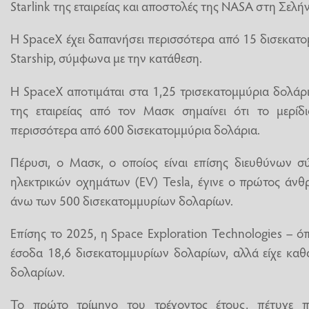
Starlink της εταιρείας και αποστολές της NASA στη Σελή
Η SpaceX έχει δαπανήσει περισσότερα από 15 δισεκατ
Starship, σύμφωνα με την κατάθεση.
Η SpaceX αποτιμάται στα 1,25 τρισεκατομμύρια δολάρι
της εταιρείας από τον Μασκ σημαίνει ότι το μερίδ
περισσότερα από 600 δισεκατομμύρια δολάρια.
Πέρυσι, ο Μασκ, ο οποίος είναι επίσης διευθύνων σ
ηλεκτρικών οχημάτων (EV) Tesla, έγινε ο πρώτος άν
άνω των 500 δισεκατομμυρίων δολαρίων.
Επίσης το 2025, η Space Exploration Technologies – ό
έσοδα 18,6 δισεκατομμυρίων δολαρίων, αλλά είχε καθ
δολαρίων.
Το πρώτο τρίμηνο του τρέχοντος έτους, πέτυχε π