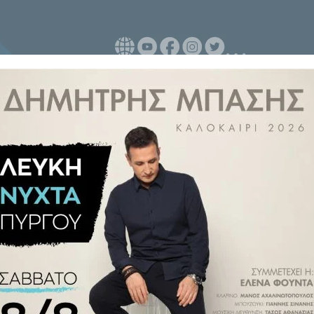
 Starship ανακοίνωσε η SpaceX
ια ακόμη προσπάθεια για
τα του Σαββάτου.
διά της για το ντεμπούτο ρεκόρ
του ισχυρού νέου πυραύλου θα