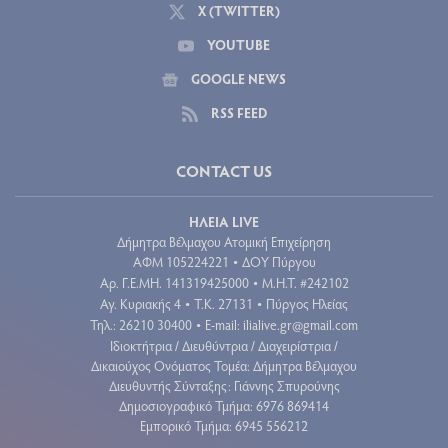
X (TWITTER)
YOUTUBE
GOOGLE NEWS
RSS FEED
CONTACT US
ΗΛΕΙΑ LIVE
Δήμητρα Βέλμαχου Ατομική Επιχείρηση
ΑΦΜ 105224221
ΔΟΥ Πύργου
•
Aρ. Γ.Ε.ΜΗ. 141319425000
Μ.Η.Τ. #242102
•
Αγ. Κυριακής 4
Τ.Κ. 27131
Πύργος Ηλείας
•
•
Τηλ.: 26210 30400
E-mail:
ilialive.gr@gmail.com
•
Ιδιοκτήτρια / Διευθύντρια / Διαχειρίστρια /
Δικαιούχος Ονόματος Τομέα: Δήμητρα Βέλμαχου
Διευθυντής Σύνταξης: Γιάννης Σπυρούνης
Δημοσιογραφικό Τμήμα: 6976 869414
Εμπορικό Τμήμα: 6945 556212