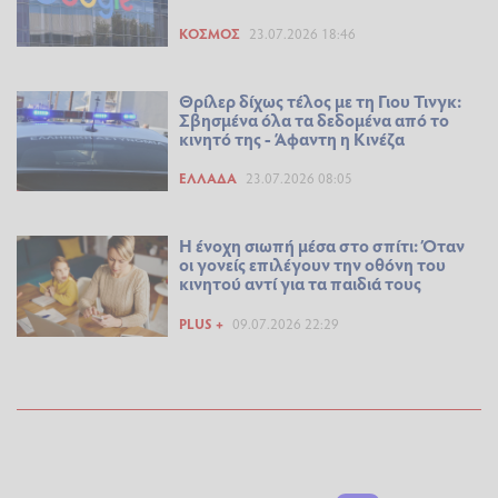
ΚΌΣΜΟΣ
23.07.2026 18:46
Θρίλερ δίχως τέλος με τη Γιου Τινγκ:
Σβησμένα όλα τα δεδομένα από το
κινητό της - Άφαντη η Κινέζα
ΕΛΛΆΔΑ
23.07.2026 08:05
Η ένοχη σιωπή μέσα στο σπίτι: Όταν
οι γονείς επιλέγουν την οθόνη του
κινητού αντί για τα παιδιά τους
PLUS +
09.07.2026 22:29