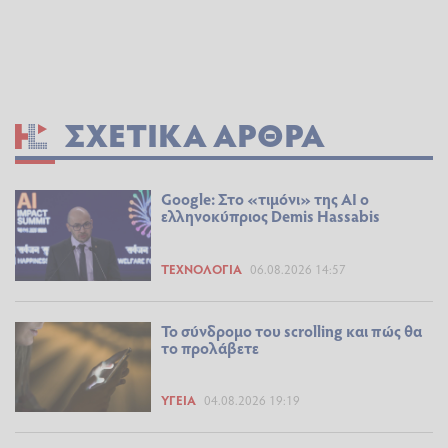
ΣΧΕΤΙΚΆ ΆΡΘΡΑ
Google: Στο «τιμόνι» της AI ο
ελληνοκύπριος Demis Hassabis
ΤΕΧΝΟΛΟΓΊΑ
06.08.2026 14:57
Το σύνδρομο του scrolling και πώς θα
το προλάβετε
ΥΓΕΊΑ
04.08.2026 19:19