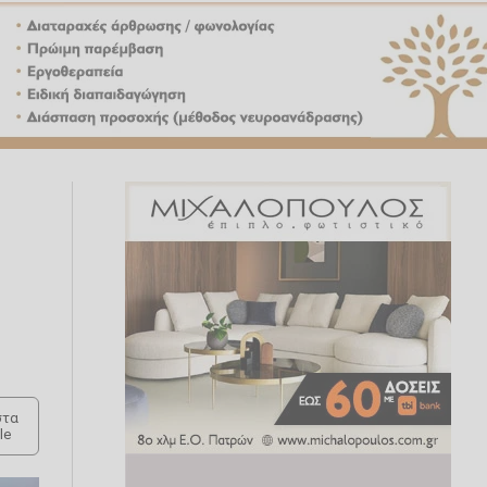
τα
le