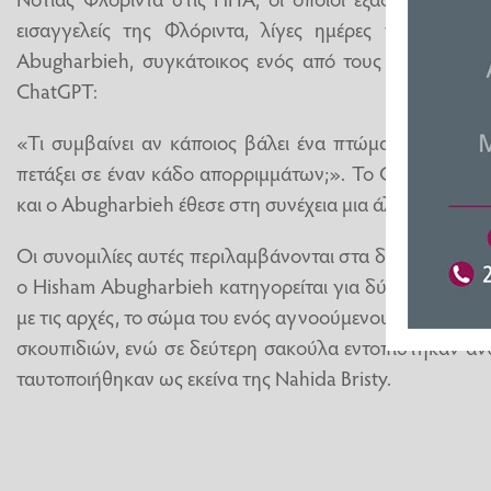
εισαγγελείς της Φλόριντα, λίγες ημέρες πριν από 
Abugharbieh, συγκάτοικος ενός από τους φοιτητές, ε
ChatGPT:
«Τι συμβαίνει αν κάποιος βάλει ένα πτώμα σε μια μα
πετάξει σε έναν κάδο απορριμμάτων;». Το ChatGPT απά
και ο Abugharbieh έθεσε στη συνέχεια μια άλλη ερώτη
Οι συνομιλίες αυτές περιλαμβάνονται στα δικαστικά έγ
ο Hisham Abugharbieh κατηγορείται για δύο ανθρωποκ
με τις αρχές, το σώμα του ενός αγνοούμενου, του Zamil
σκουπιδιών, ενώ σε δεύτερη σακούλα εντοπίστηκαν α
ταυτοποιήθηκαν ως εκείνα της Nahida Bristy.