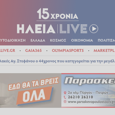
Α
ΠΟΛΙΤΙΚΑ
ΑΥΤΟΔΙΟΙΚΗΣΗ
ΕΛΛΑΔΑ
ΚΟΣΜΟΣ
ΟΙΚΟΝ
ΚΑΙΡΟΣ
ΑΥΤΟΔΙΟΙΚΗΣΗ
ΕΛΛΑΔΑ
ΚΟΣΜΟΣ
ΟΙΚΟΝΟΜΙΑ
ΠΟΛΙΤΙΣ
ALIVE.GR
GAIA365
OLYMPIASPORTS
MARKETPL
λακές Αγ. Στεφάνου ο 44χρονος που κατηγορείται για την μεγά