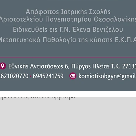
την εξαφάνισή τους, ο Hisham
ίχε θέσει την εξής ερώτηση στο
ύρη σακούλα σκουπιδιών και το
ντησε ότι ακούγεται επικίνδυνο
ση: «Πώς θα το ανακαλύψουν;»
γραφα της υπόθεσης, στην οποία
τονίες εκ προμελέτης. Σύμφωνα
 Limon, βρέθηκε μέσα σε σακούλα
νθρώπινα λείψανα που αργότερα