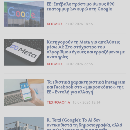
ΕΕ: Επέβαλε πρόστιμο ύψους 890
εκατομμυρίων ευρώ στη Google
ΚΌΣΜΟΣ
23.07.2026 18:46
Κατηγορούν τη Meta για απολύσεις
μέσω AI: Στο στόχαστρο του
αλγορίθμου έγκυες και εργαζόμενοι με
αναπηρίες
ΚΌΣΜΟΣ
14.07.2026 22:56
Τα εθιστικά χαρακτηριστικά Instagram
και Facebook στο «μικροσκόπιο» της
ΕΕ - Εντολή για αλλαγή
ΤΕΧΝΟΛΟΓΊΑ
10.07.2026 18:34
R. Terzi (Google): Το AI δεν
αντικαθιστά τη δημοσιογραφία, αλλά
το πώς λειτουργούν τα media