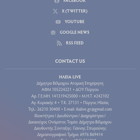
FACEBOOK
X (TWITTER)
YOUTUBE
GOOGLE NEWS
RSS FEED
CONTACT US
ΗΛΕΙΑ LIVE
Δήμητρα Βέλμαχου Ατομική Επιχείρηση
ΑΦΜ 105224221
ΔΟΥ Πύργου
•
Aρ. Γ.Ε.ΜΗ. 141319425000
Μ.Η.Τ. #242102
•
Αγ. Κυριακής 4
Τ.Κ. 27131
Πύργος Ηλείας
•
•
Τηλ.: 26210 30400
E-mail:
ilialive.gr@gmail.com
•
Ιδιοκτήτρια / Διευθύντρια / Διαχειρίστρια /
Δικαιούχος Ονόματος Τομέα: Δήμητρα Βέλμαχου
Διευθυντής Σύνταξης: Γιάννης Σπυρούνης
Δημοσιογραφικό Τμήμα: 6976 869414