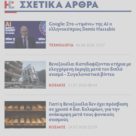
ΣΧΕΤΙΚΆ ΆΡΘΡΑ
Google: Στο «τιμόνι» της AI ο
ελληνοκύπριος Demis Hassabis
ΤΕΧΝΟΛΟΓΊΑ
06.08.2026 14:57
Βενεζουέλα: Κατεδαφίζονται κτήρια με
ελεγχόμενη έκρηξη μετά τον διπλό
σεισμό - Συγκλονιστικά βίντεο
ΚΌΣΜΟΣ
31.07.2026 08:44
Γιατί η Βενεζουέλα δεν έχει πρόσβαση
σε χρυσό 4 δισ. δολαρίων, για την
ανάκαμψη μετά τους φονικούς
σεισμούς
ΚΌΣΜΟΣ
24.07.2026 22:59