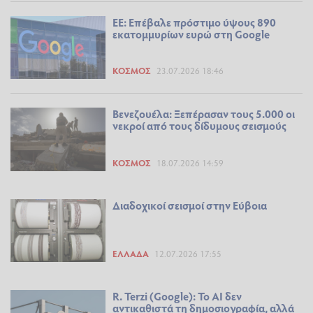
ΕΕ: Επέβαλε πρόστιμο ύψους 890
εκατομμυρίων ευρώ στη Google
ΚΌΣΜΟΣ
23.07.2026 18:46
Βενεζουέλα: Ξεπέρασαν τους 5.000 οι
νεκροί από τους δίδυμους σεισμούς
ΚΌΣΜΟΣ
18.07.2026 14:59
Διαδοχικοί σεισμοί στην Εύβοια
ΕΛΛΆΔΑ
12.07.2026 17:55
R. Terzi (Google): Το AI δεν
αντικαθιστά τη δημοσιογραφία, αλλά