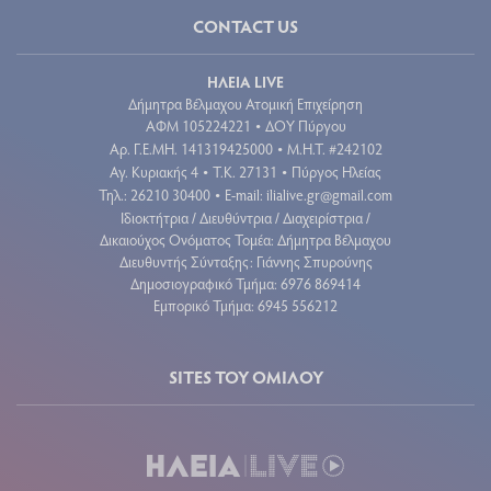
CONTACT US
ΗΛΕΙΑ LIVE
Δήμητρα Βέλμαχου Ατομική Επιχείρηση
ΑΦΜ 105224221
ΔΟΥ Πύργου
•
Aρ. Γ.Ε.ΜΗ. 141319425000
Μ.Η.Τ. #242102
•
Αγ. Κυριακής 4
Τ.Κ. 27131
Πύργος Ηλείας
•
•
Τηλ.: 26210 30400
E-mail:
ilialive.gr@gmail.com
•
Ιδιοκτήτρια / Διευθύντρια / Διαχειρίστρια /
Δικαιούχος Ονόματος Τομέα: Δήμητρα Βέλμαχου
Διευθυντής Σύνταξης: Γιάννης Σπυρούνης
Δημοσιογραφικό Τμήμα: 6976 869414
Εμπορικό Τμήμα: 6945 556212
SITES ΤΟΥ ΟΜΙΛΟΥ