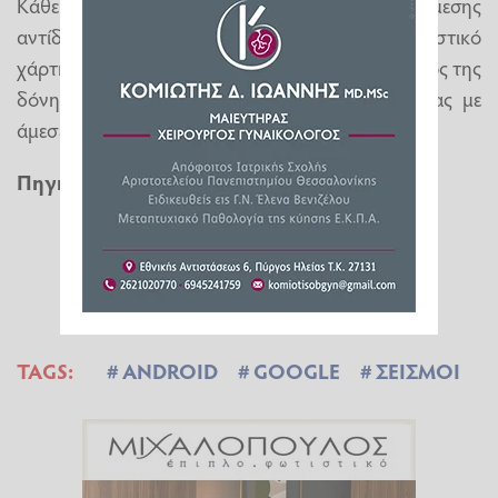
Κάθε ειδοποίηση αποτελεί εργαλείο άμεσης
αντίδρασης: πατώντας την, θα δείτε έναν διαδραστικό
χάρτη με την τοποθεσία και το εκτιμώμενο μέγεθος της
δόνησης, καθώς και ένα πρωτόκολλο ασφαλείας με
άμεσες ενέργειες για να παραμείνετε ασφαλείς.
Πηγή
:
newsbomb.gr
TAGS:
ANDROID
GOOGLE
ΣΕΙΣΜΟΙ