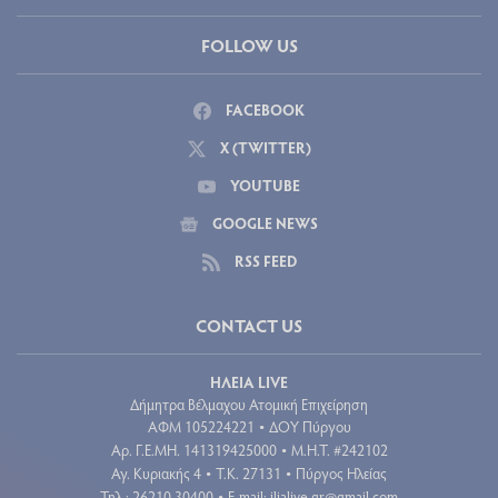
FOLLOW US
FACEBOOK
X (TWITTER)
YOUTUBE
GOOGLE NEWS
RSS FEED
CONTACT US
ΗΛΕΙΑ LIVE
Δήμητρα Βέλμαχου Ατομική Επιχείρηση
ΑΦΜ 105224221
ΔΟΥ Πύργου
•
Aρ. Γ.Ε.ΜΗ. 141319425000
Μ.Η.Τ. #242102
•
Αγ. Κυριακής 4
Τ.Κ. 27131
Πύργος Ηλείας
•
•
Τηλ.: 26210 30400
E-mail:
ilialive.gr@gmail.com
•