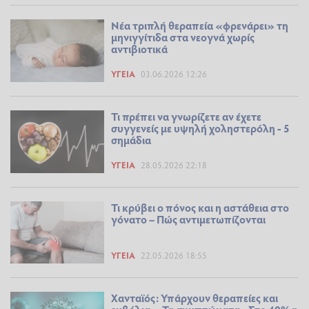
Νέα τριπλή θεραπεία «φρενάρει» τη
μηνιγγίτιδα στα νεογνά χωρίς
αντιβιοτικά
ΥΓΕΊΑ
03.06.2026 12:26
Τι πρέπει να γνωρίζετε αν έχετε
συγγενείς με υψηλή χοληστερόλη - 5
σημάδια
ΥΓΕΊΑ
28.05.2026 22:18
Τι κρύβει ο πόνος και η αστάθεια στο
γόνατο – Πώς αντιμετωπίζονται
ΥΓΕΊΑ
22.05.2026 18:55
Χανταϊός: Υπάρχουν θεραπείες και