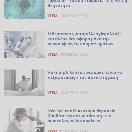
εμβόλια; - Τα συμπτώματα - Στο 40% η
θνητότητα
ΥΓΕΊΑ
13.05.2026 22:59
Η θεραπεία για τις αλλεργίες αλλάζει
και πλέον δεν αφορά μόνο την
ανακούφιση των συμπτωμάτων
ΥΓΕΊΑ
30.04.2026 12:36
Άσκηση: 8 λεπτά είναι αρκετά για να
«εξαφανίσεις» τον πόνο στη μέση
ΥΓΕΊΑ
10.02.2026 14:59
Νέα έρευνα: Καινοτόμα θεραπεία
βοηθά στην αντιμετώπιση των
αιματολογικών καρκίνων
ΥΓΕΊΑ
07.02.2026 13:48