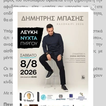
αφυδάτωση», είπε, «οπότε αν μπορείτε να κάνετε
οτιδήποτε για να καταπολεμήσετε αυτή την ξηρότητα,
θα είναι χρήσιμο».
Υπάρχουν πολλές ποικιλίες διαθέσιμες και «ουσιαστικά
ό,τι σας κάνει να νιώθετε καλά αξίζει τον κόπο»,
αναφέρει ο Tweel, ωστόσο αρκετοί προτιμούν την
αίσθηση δροσιάς που προσφέρουν οι παστίλιες με
μέντα ή ευκάλυπτο.
Οι παστίλιες ή οι καραμέλες για τον βήχα δεν πρέπει
να δίνονται σε παιδιά κάτω των 4 ετών, καθώς ενέχουν
κίνδυνο πνιγμού.
Με πληροφορίες από
Washington Post
Πηγή:
Dnews.gr