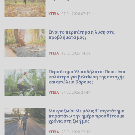
ΥΓΕΊΑ
07.04.2026 07:52
Είναι το περπάτημα η λύση στα
προβλήματά μας;
ΥΓΕΊΑ
12.03.2026 14:58
Περπάτημα VS ποδήλατο: Ποιο είναι
καλύτερο για βελτίωση της αντοχής
και απώλεια βάρους;
ΥΓΕΊΑ
24.02.2026 21:49
Μακροζωία: Με μόλις 5′ περπάτημα
παραπάνω την ημέρα προσθέτουμε
χρόνια στη ζωή μας
ΥΓΕΊΑ
23.01.2026 22:38