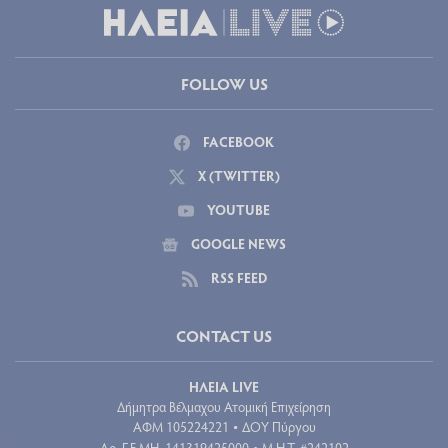
FOLLOW US
FACEBOOK
X (TWITTER)
YOUTUBE
GOOGLE NEWS
RSS FEED
CONTACT US
ΗΛΕΙΑ LIVE
Δήμητρα Βέλμαχου Ατομική Επιχείρηση
ΑΦΜ 105224221
ΔΟΥ Πύργου
•
Aρ. Γ.Ε.ΜΗ. 141319425000
Μ.Η.Τ. #242102