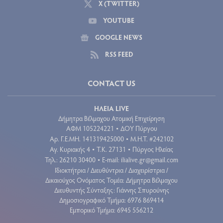
X (TWITTER)
YOUTUBE
GOOGLE NEWS
RSS FEED
CONTACT US
ΗΛΕΙΑ LIVE
Δήμητρα Βέλμαχου Ατομική Επιχείρηση
ΑΦΜ 105224221
ΔΟΥ Πύργου
•
Aρ. Γ.Ε.ΜΗ. 141319425000
Μ.Η.Τ. #242102
•
Αγ. Κυριακής 4
Τ.Κ. 27131
Πύργος Ηλείας
•
•
Τηλ.: 26210 30400
E-mail:
ilialive.gr@gmail.com
•
Ιδιοκτήτρια / Διευθύντρια / Διαχειρίστρια /
Δικαιούχος Ονόματος Τομέα: Δήμητρα Βέλμαχου
Διευθυντής Σύνταξης: Γιάννης Σπυρούνης
Δημοσιογραφικό Τμήμα: 6976 869414
Εμπορικό Τμήμα: 6945 556212