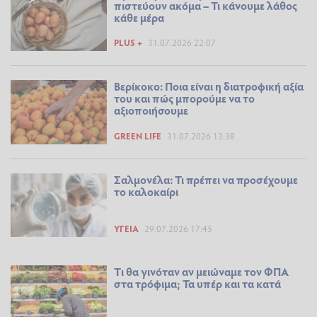
πιστεύουν ακόμα – Τι κάνουμε λάθος
κάθε μέρα
PLUS +
31.07.2026 22:07
Βερίκοκο: Ποια είναι η διατροφική αξία
του και πώς μπορούμε να το
αξιοποιήσουμε
GREEN LIFE
31.07.2026 13:38
Σαλμονέλα: Τι πρέπει να προσέχουμε
το καλοκαίρι
ΥΓΕΊΑ
29.07.2026 17:45
Tι θα γινόταν αν μειώναμε τον ΦΠΑ
στα τρόφιμα; Τα υπέρ και τα κατά