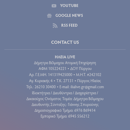
YOUTUBE
GOOGLE NEWS
RSS FEED
CONTACT US
ΗΛΕΙΑ LIVE
Δήμητρα Βέλμαχου Ατομική Επιχείρηση
ΑΦΜ 105224221
ΔΟΥ Πύργου
•
Aρ. Γ.Ε.ΜΗ. 141319425000
Μ.Η.Τ. #242102
•
Αγ. Κυριακής 4
Τ.Κ. 27131
Πύργος Ηλείας
•
•
Τηλ.: 26210 30400
E-mail:
ilialive.gr@gmail.com
•
Ιδιοκτήτρια / Διευθύντρια / Διαχειρίστρια /
Δικαιούχος Ονόματος Τομέα: Δήμητρα Βέλμαχου
Διευθυντής Σύνταξης: Γιάννης Σπυρούνης
Δημοσιογραφικό Τμήμα: 6976 869414
Εμπορικό Τμήμα: 6945 556212