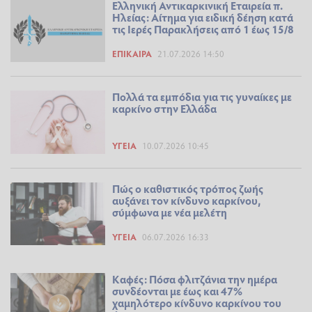
Ελληνική Αντικαρκινική Εταιρεία π.
Ηλείας: Αίτημα για ειδική δέηση κατά
τις Ιερές Παρακλήσεις από 1 έως 15/8
ΕΠΊΚΑΙΡΑ
21.07.2026 14:50
Πολλά τα εμπόδια για τις γυναίκες με
καρκίνο στην Ελλάδα
ΥΓΕΊΑ
10.07.2026 10:45
Πώς ο καθιστικός τρόπος ζωής
αυξάνει τον κίνδυνο καρκίνου,
σύμφωνα με νέα μελέτη
ΥΓΕΊΑ
06.07.2026 16:33
Καφές: Πόσα φλιτζάνια την ημέρα
συνδέονται με έως και 47%
χαμηλότερο κίνδυνο καρκίνου του