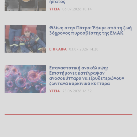
ήπατος
ΥΓΕΊΑ
06.07.2026 10:14
Θλίψη στην Πάτρα: Έφυγε από τη ζωή
36χρονος πυροσβέστης της ΕΜΑΚ
ΕΠΊΚΑΙΡΑ
03.07.2026 14:20
Επαναστατική ανακάλυψη:
Επιστήμονες κατέγραψαν
ανοσοκύτταρα να εξουδετερώνουν
ζωντανά καρκινικά κύτταρα
ΥΓΕΊΑ
23.06.2026 16:52