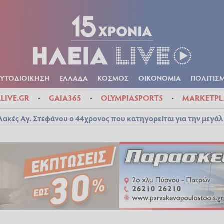
Α
ΠΟΛΙΤΙΚΑ
ΑΥΤΟΔΙΟΙΚΗΣΗ
ΕΛΛΑΔΑ
ΚΟΣΜΟΣ
ΟΙΚΟΝ
ΚΑΙΡΟΣ
ΑΥΤΟΔΙΟΙΚΗΣΗ
ΕΛΛΑΔΑ
ΚΟΣΜΟΣ
ΟΙΚΟΝΟΜΙΑ
ΠΟΛΙΤΙΣ
ALIVE.GR
GAIA365
OLYMPIASPORTS
MARKETPL
λακές Αγ. Στεφάνου ο 44χρονος που κατηγορείται για την μεγά