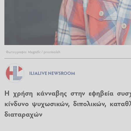
Φωτογραφία: Magnific / prostooleh
ILIALIVE NEWSROOM
Η χρήση κάνναβης στην εφηβεία συσχ
κίνδυνο ψυχωσικών, διπολικών, καταθ
διαταραχών