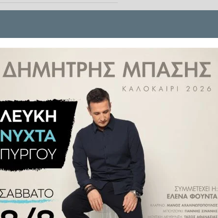
ς μελέτης, σύμφωνα με τα οποία
 σημαντικά αυξημένο κίνδυνο να
ενήλικη ζωή.
rum, διαπίστωσε ότι η χρήση