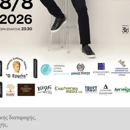
συσχετίστηκε με υπερδιπλάσιο
υξημένος ήταν και ο κίνδυνος
ικίας 13 έως 17 ετών, οι οποίοι
ση κάνναβης στο πλαίσιο της
ύθησαν την πορεία της ψυχικής
ώντας ηλεκτρονικούς ιατρικούς
 χρήση κάνναβης τον τελευταίο
κής διαταραχής,
χής,