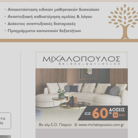
ς
τα
le