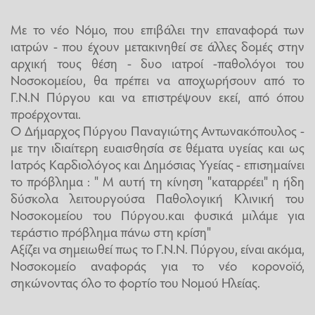
Με το νέο Νόμο, που επιβάλει την επαναφορά των
ιατρών - που έχουν μετακινηθεί σε άλλες δομές στην
αρχική τους θέση - δυο ιατροί -παθολόγοι του
Νοσοκομείου, θα πρέπει να αποχωρήσουν από το
Γ.Ν.Ν Πύργου και να επιστρέψουν εκεί, από όπου
προέρχονται.
Ο Δήμαρχος Πύργου Παναγιώτης Αντωνακόπουλος -
με την ιδιαίτερη ευαισθησία σε θέματα υγείας και ως
Ιατρός Καρδιολόγος και Δημόσιας Υγείας - επισημαίνει
το πρόβλημα : " Μ αυτή τη κίνηση "καταρρέει" η ήδη
δύσκολα λειτουργούσα Παθολογική Κλινική του
Νοσοκομείου του Πύργου.και φυσικά μιλάμε για
τεράστιο πρόβλημα πάνω στη κρίση"
Αξίζει να σημειωθεί πως το Γ.Ν.Ν. Πύργου, είναι ακόμα,
Νοσοκομείο αναφοράς για το νέο
κορονοϊό
,
σηκώνοντας όλο το φορτίο του Νομού Ηλείας.