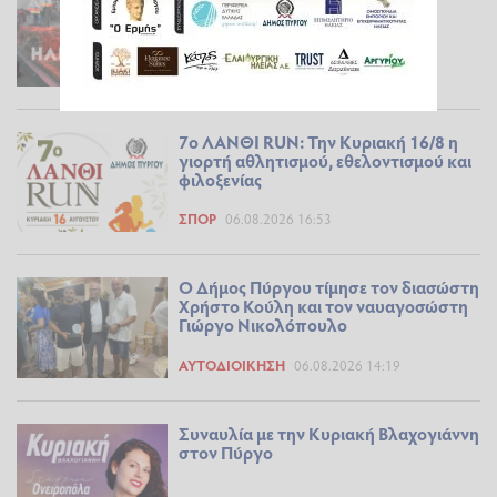
καταγγελία για το ψήσιμο της
γουρουνοπούλας
ΕΠΊΚΑΙΡΑ
07.08.2026 07:32
7ο ΛΑΝΘΙ RUN: Την Κυριακή 16/8 η
γιορτή αθλητισμού, εθελοντισμού και
φιλοξενίας
ΣΠΟΡ
06.08.2026 16:53
Ο Δήμος Πύργου τίμησε τον διασώστη
Χρήστο Κούλη και τον ναυαγοσώστη
Γιώργο Νικολόπουλο
ΑΥΤΟΔΙΟΊΚΗΣΗ
06.08.2026 14:19
Συναυλία με την Κυριακή Βλαχογιάννη
στον Πύργο