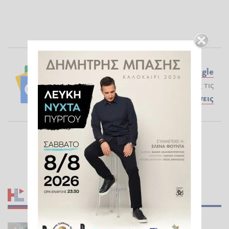
Ακολουθήστε το ilialive.gr στο
Google
News
και μάθετε πρώτοι όλες τις
Ειδήσεις
ΣΧΕΤΙΚΆ ΆΡΘΡΑ
Σπιάντζας: Πρόστιμο μετά από