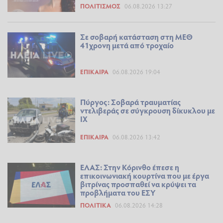
ΠΟΛΙΤΙΣΜΌΣ
06.08.2026 13:27
Σε σοβαρή κατάσταση στη ΜΕΘ
41χρονη μετά από τροχαίο
ΕΠΊΚΑΙΡΑ
06.08.2026 19:04
Πύργος: Σοβαρά τραυματίας
ντελιβεράς σε σύγκρουση δίκυκλου με
ΙΧ
ΕΠΊΚΑΙΡΑ
06.08.2026 13:42
ΕΛΑΣ: Στην Κόρινθο έπεσε η
επικοινωνιακή κουρτίνα που με έργα
βιτρίνας προσπαθεί να κρύψει τα
προβλήματα του ΕΣΥ
ΠΟΛΙΤΙΚΆ
06.08.2026 14:28