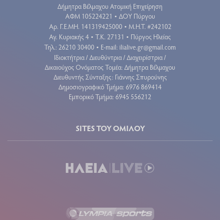
Δήμητρα Βέλμαχου Ατομική Επιχείρηση
ΑΦΜ 105224221
ΔΟΥ Πύργου
•
Aρ. Γ.Ε.ΜΗ. 141319425000
Μ.Η.Τ. #242102
•
Αγ. Κυριακής 4
Τ.Κ. 27131
Πύργος Ηλείας
•
•
Τηλ.: 26210 30400
E-mail:
ilialive.gr@gmail.com
•
Ιδιοκτήτρια / Διευθύντρια / Διαχειρίστρια /
Δικαιούχος Ονόματος Τομέα: Δήμητρα Βέλμαχου
Διευθυντής Σύνταξης: Γιάννης Σπυρούνης
Δημοσιογραφικό Τμήμα: 6976 869414
Εμπορικό Τμήμα: 6945 556212
SITES ΤΟΥ ΟΜΙΛΟΥ