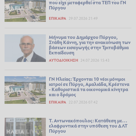
που είχε μεταφερθεί στα ΤΕΠ του ΓΝ
Πύργου
ΕΠΊΚΑΙΡΑ
29.07.2026 21:49
Μήνυμα του Δημάρχου Πύργου,
Στάθη Κάννη, για την ανακοίνωση των
βάσεων εισαγωγής στην Τριτοβάθμια
Εκπαίδευση
ΑΥΤΟΔΙΟΊΚΗΣΗ
24.07.2026 15:43
ΓΝ Ηλείας: Έρχονται 10 νέοι μόνιμοι
ιατροί σε Πύργο, Αμαλιάδα, Κρέστενα
- Καθοριστικά τα οικονομικά κίνητρα
και ο δρόμος
ΕΠΊΚΑΙΡΑ
22.07.2026 07:42
Τ. Αντωνακόπουλος: Κατάθεση με…
ελαφρυντικά στην υπόθεση του ΔΛΤ
Πύργου