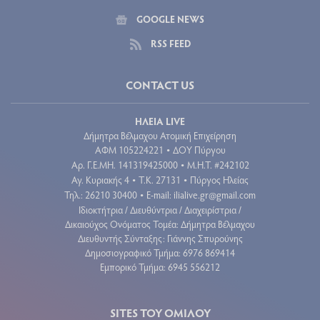
GOOGLE NEWS
RSS FEED
CONTACT US
ΗΛΕΙΑ LIVE
Δήμητρα Βέλμαχου Ατομική Επιχείρηση
ΑΦΜ 105224221
ΔΟΥ Πύργου
•
Aρ. Γ.Ε.ΜΗ. 141319425000
Μ.Η.Τ. #242102
•
Αγ. Κυριακής 4
Τ.Κ. 27131
Πύργος Ηλείας
•
•
Τηλ.: 26210 30400
E-mail:
ilialive.gr@gmail.com
•
Ιδιοκτήτρια / Διευθύντρια / Διαχειρίστρια /
Δικαιούχος Ονόματος Τομέα: Δήμητρα Βέλμαχου
Διευθυντής Σύνταξης: Γιάννης Σπυρούνης
Δημοσιογραφικό Τμήμα: 6976 869414
Εμπορικό Τμήμα: 6945 556212
SITES ΤΟΥ ΟΜΙΛΟΥ