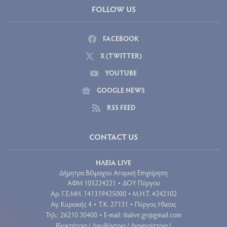
FOLLOW US
FACEBOOK
X (TWITTER)
YOUTUBE
GOOGLE NEWS
RSS FEED
CONTACT US
ΗΛΕΙΑ LIVE
Δήμητρα Βέλμαχου Ατομική Επιχείρηση
ΑΦΜ 105224221
ΔΟΥ Πύργου
•
Aρ. Γ.Ε.ΜΗ. 141319425000
Μ.Η.Τ. #242102
•
Αγ. Κυριακής 4
Τ.Κ. 27131
Πύργος Ηλείας
•
•
Τηλ.: 26210 30400
E-mail:
ilialive.gr@gmail.com
•
Ιδιοκτήτρια / Διευθύντρια / Διαχειρίστρια /