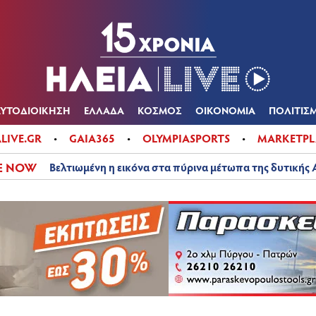
Α
ΠΟΛΙΤΙΚΑ
ΑΥΤΟΔΙΟΙΚΗΣΗ
ΕΛΛΑΔΑ
ΚΟΣΜΟΣ
ΟΙΚΟΝ
ΚΑΙΡΟΣ
ΑΥΤΟΔΙΟΙΚΗΣΗ
ΕΛΛΑΔΑ
ΚΟΣΜΟΣ
ΟΙΚΟΝΟΜΙΑ
ΠΟΛΙΤΙΣ
ALIVE.GR
GAIA365
OLYMPIASPORTS
MARKETPL
E NOW
Βελτιωμένη η εικόνα στα πύρινα μέτωπα της δυτικής 