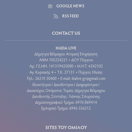
GOOGLE NEWS
RSS FEED
CONTACT US
ΗΛΕΙΑ LIVE
Δήμητρα Βέλμαχου Ατομική Επιχείρηση
ΑΦΜ 105224221
ΔΟΥ Πύργου
•
Aρ. Γ.Ε.ΜΗ. 141319425000
Μ.Η.Τ. #242102
•
Αγ. Κυριακής 4
Τ.Κ. 27131
Πύργος Ηλείας
•
•
Τηλ.: 26210 30400
E-mail:
ilialive.gr@gmail.com
•
Ιδιοκτήτρια / Διευθύντρια / Διαχειρίστρια /
Δικαιούχος Ονόματος Τομέα: Δήμητρα Βέλμαχου
Διευθυντής Σύνταξης: Γιάννης Σπυρούνης
Δημοσιογραφικό Τμήμα: 6976 869414
Εμπορικό Τμήμα: 6945 556212
SITES ΤΟΥ ΟΜΙΛΟΥ