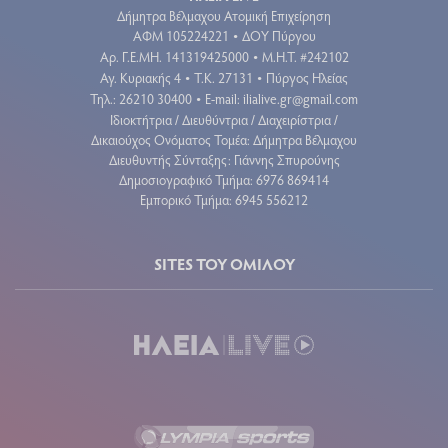
Δήμητρα Βέλμαχου Ατομική Επιχείρηση
ΑΦΜ 105224221
ΔΟΥ Πύργου
•
Aρ. Γ.Ε.ΜΗ. 141319425000
Μ.Η.Τ. #242102
•
Αγ. Κυριακής 4
Τ.Κ. 27131
Πύργος Ηλείας
•
•
Τηλ.: 26210 30400
E-mail:
ilialive.gr@gmail.com
•
Ιδιοκτήτρια / Διευθύντρια / Διαχειρίστρια /
Δικαιούχος Ονόματος Τομέα: Δήμητρα Βέλμαχου
Διευθυντής Σύνταξης: Γιάννης Σπυρούνης
Δημοσιογραφικό Τμήμα: 6976 869414
Εμπορικό Τμήμα: 6945 556212
SITES ΤΟΥ ΟΜΙΛΟΥ