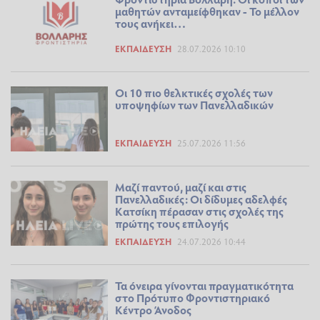
μαθητών ανταμείφθηκαν - Το μέλλον
τους ανήκει…
ΕΚΠΑΊΔΕΥΣΗ
28.07.2026 10:10
Οι 10 πιο θελκτικές σχολές των
υποψηφίων των Πανελλαδικών
ΕΚΠΑΊΔΕΥΣΗ
25.07.2026 11:56
Μαζί παντού, μαζί και στις
Πανελλαδικές: Οι δίδυμες αδελφές
Κατσίκη πέρασαν στις σχολές της
πρώτης τους επιλογής
ΕΚΠΑΊΔΕΥΣΗ
24.07.2026 10:44
Τα όνειρα γίνονται πραγματικότητα
στο Πρότυπο Φροντιστηριακό
Κέντρο Άνοδος