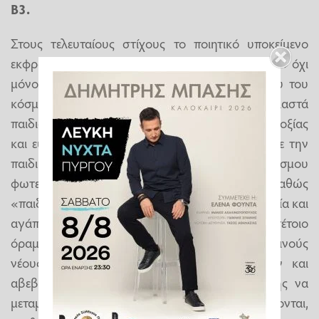
Β3.
Στους τελευταίους στίχους το ποιητικό υποκείμενο
εκφράζει ένα όνειρο οικουμενικό: να «ζωγραφίσει» όχι
μόνο τις δικές του μέρες, αλλά «τις μέρες όλου του
κόσμου με ποιήματα», γεμάτες «ήλιο και γελαστά
παιδιά». Πρόκειται για ένα όραμα ειρήνης, αισιοδοξίας
και ευτυχίας για ολόκληρη την ανθρωπότητα, με την
παιδική χαρά να λειτουργεί ως σύμβολο ενός κόσμου
φωτεινού και αθώου. Είναι ένα όνειρο που, καθώς
«παιδεύει» τον δημιουργό, μαρτυρεί βαθιά αγωνία και
αγάπη για τον συνάνθρωπο. Θεωρώ πως ένα τέτοιο
όραμα μπορεί να εμπνεύσει και τους σημερινούς
νέους: σε μια εποχή κρίσεων, συγκρούσεων και
αβεβαιότητας, η πίστη στη δύναμη της τέχνης να
μεταμορφώνει τον κόσμο τους καλεί να ονειρεύονται,