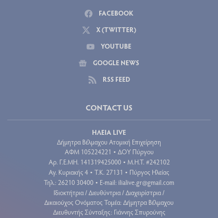
FACEBOOK
X (TWITTER)
YOUTUBE
GOOGLE NEWS
RSS FEED
CONTACT US
ΗΛΕΙΑ LIVE
Δήμητρα Βέλμαχου Ατομική Επιχείρηση
ΑΦΜ 105224221
ΔΟΥ Πύργου
•
Aρ. Γ.Ε.ΜΗ. 141319425000
Μ.Η.Τ. #242102
•
Αγ. Κυριακής 4
Τ.Κ. 27131
Πύργος Ηλείας
•
•
Τηλ.: 26210 30400
E-mail:
ilialive.gr@gmail.com
•
Ιδιοκτήτρια / Διευθύντρια / Διαχειρίστρια /
Δικαιούχος Ονόματος Τομέα: Δήμητρα Βέλμαχου
Διευθυντής Σύνταξης: Γιάννης Σπυρούνης