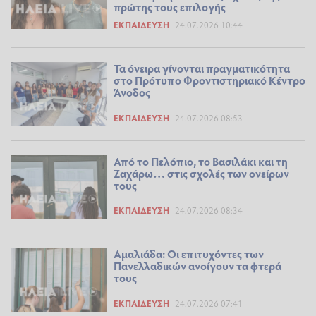
πρώτης τους επιλογής
ΕΚΠΑΊΔΕΥΣΗ
24.07.2026 10:44
Τα όνειρα γίνονται πραγματικότητα
στο Πρότυπο Φροντιστηριακό Κέντρο
Άνοδος
ΕΚΠΑΊΔΕΥΣΗ
24.07.2026 08:53
Από το Πελόπιο, το Βασιλάκι και τη
Ζαχάρω… στις σχολές των ονείρων
τους
ΕΚΠΑΊΔΕΥΣΗ
24.07.2026 08:34
Αμαλιάδα: Οι επιτυχόντες των
Πανελλαδικών ανοίγουν τα φτερά
τους
ΕΚΠΑΊΔΕΥΣΗ
24.07.2026 07:41