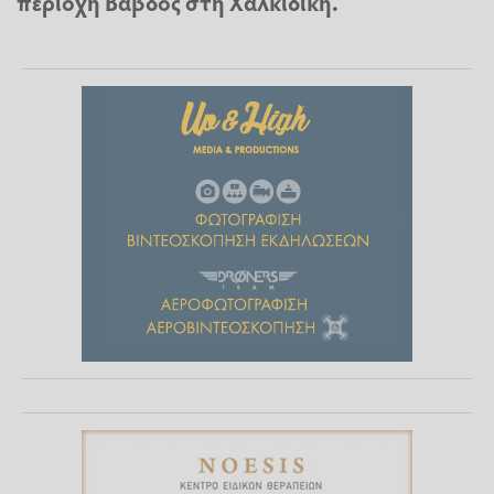
περιοχή Βάβδος στη Χαλκιδική.