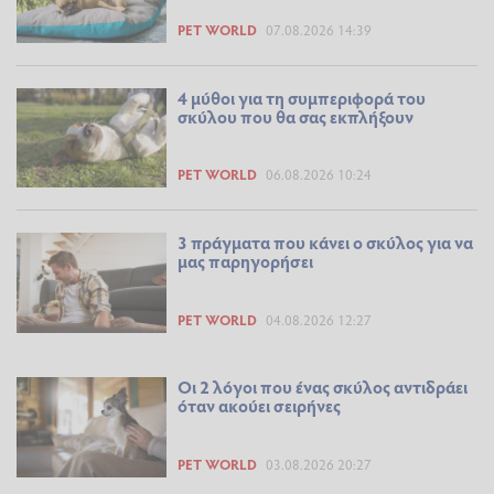
PET WORLD
07.08.2026 14:39
4 μύθοι για τη συμπεριφορά του
σκύλου που θα σας εκπλήξουν
PET WORLD
06.08.2026 10:24
3 πράγματα που κάνει ο σκύλος για να
μας παρηγορήσει
PET WORLD
04.08.2026 12:27
Οι 2 λόγοι που ένας σκύλος αντιδράει
όταν ακούει σειρήνες
PET WORLD
03.08.2026 20:27