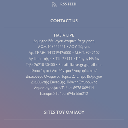
RSS FEED
CONTACT US
ΗΛΕΙΑ LIVE
Δήμητρα Βέλμαχου Ατομική Επιχείρηση
ΑΦΜ 105224221
ΔΟΥ Πύργου
•
Aρ. Γ.Ε.ΜΗ. 141319425000
Μ.Η.Τ. #242102
•
Αγ. Κυριακής 4
Τ.Κ. 27131
Πύργος Ηλείας
•
•
Τηλ.: 26210 30400
E-mail:
ilialive.gr@gmail.com
•
Ιδιοκτήτρια / Διευθύντρια / Διαχειρίστρια /
Δικαιούχος Ονόματος Τομέα: Δήμητρα Βέλμαχου
Διευθυντής Σύνταξης: Γιάννης Σπυρούνης
Δημοσιογραφικό Τμήμα: 6976 869414
Εμπορικό Τμήμα: 6945 556212
SITES ΤΟΥ ΟΜΙΛΟΥ