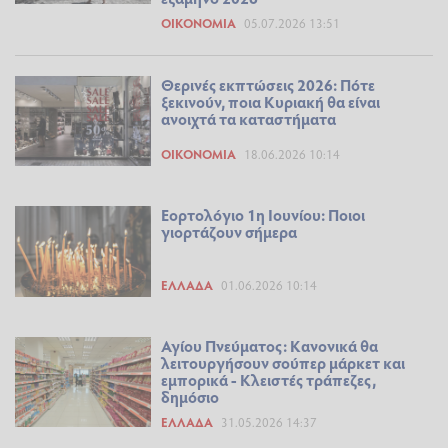
ΟΙΚΟΝΟΜΊΑ
05.07.2026 13:51
Θερινές εκπτώσεις 2026: Πότε
ξεκινούν, ποια Κυριακή θα είναι
ανοιχτά τα καταστήματα
ΟΙΚΟΝΟΜΊΑ
18.06.2026 10:14
Εορτολόγιο 1η Ιουνίου: Ποιοι
γιορτάζουν σήμερα
ΕΛΛΆΔΑ
01.06.2026 10:14
Αγίου Πνεύματος: Κανονικά θα
λειτουργήσουν σούπερ μάρκετ και
εμπορικά - Κλειστές τράπεζες,
δημόσιο
ΕΛΛΆΔΑ
31.05.2026 14:37