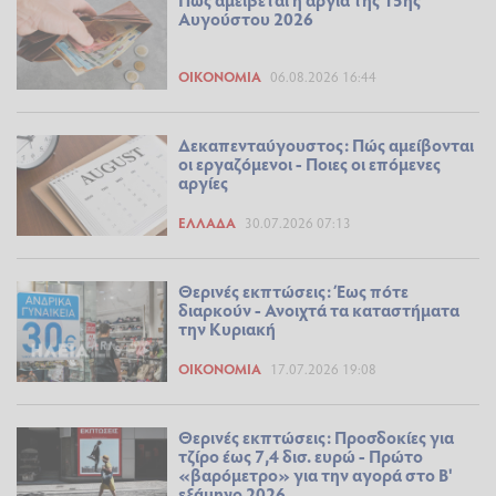
Αυγούστου 2026
ΟΙΚΟΝΟΜΊΑ
06.08.2026 16:44
Δεκαπενταύγουστος: Πώς αμείβονται
οι εργαζόμενοι - Ποιες οι επόμενες
αργίες
ΕΛΛΆΔΑ
30.07.2026 07:13
Θερινές εκπτώσεις: Έως πότε
διαρκούν - Ανοιχτά τα καταστήματα
την Κυριακή
ΟΙΚΟΝΟΜΊΑ
17.07.2026 19:08
Θερινές εκπτώσεις: Προσδοκίες για
τζίρο έως 7,4 δισ. ευρώ - Πρώτο
«βαρόμετρο» για την αγορά στο Β'
εξάμηνο 2026