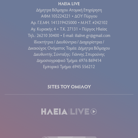
ΗΛΕΙΑ LIVE
Δήμητρα Βέλμαχου Ατομική Επιχείρηση
ΑΦΜ 105224221
ΔΟΥ Πύργου
•
Aρ. Γ.Ε.ΜΗ. 141319425000
Μ.Η.Τ. #242102
•
Αγ. Κυριακής 4
Τ.Κ. 27131
Πύργος Ηλείας
•
•
Τηλ.: 26210 30400
E-mail:
ilialive.gr@gmail.com
•
Ιδιοκτήτρια / Διευθύντρια / Διαχειρίστρια /
Δικαιούχος Ονόματος Τομέα: Δήμητρα Βέλμαχου
Διευθυντής Σύνταξης: Γιάννης Σπυρούνης
Δημοσιογραφικό Τμήμα: 6976 869414
Εμπορικό Τμήμα: 6945 556212
SITES ΤΟΥ ΟΜΙΛΟΥ