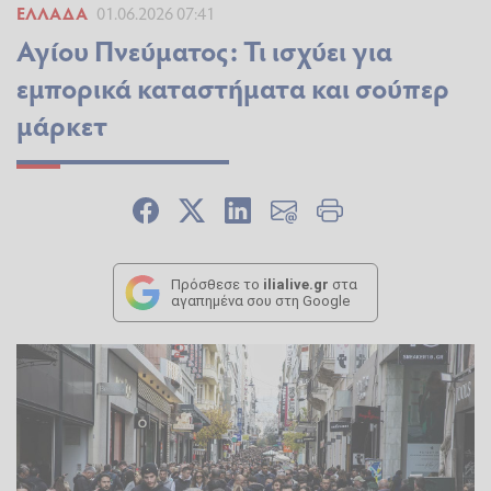
ΕΛΛΆΔΑ
01.06.2026 07:41
Αγίου Πνεύματος: Τι ισχύει για
εμπορικά καταστήματα και σούπερ
μάρκετ
Πρόσθεσε το
ilialive.gr
στα
αγαπημένα σου στη Google