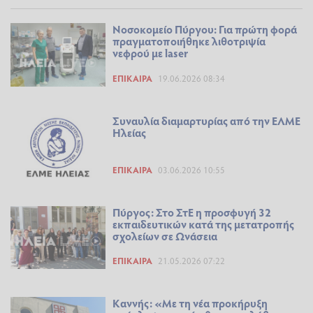
Νοσοκομείο Πύργου: Για πρώτη φορά
πραγματοποιήθηκε λιθοτριψία
νεφρού με laser
ΕΠΊΚΑΙΡΑ
19.06.2026 08:34
Συναυλία διαμαρτυρίας από την ΕΛΜΕ
Ηλείας
ΕΠΊΚΑΙΡΑ
03.06.2026 10:55
Πύργος: Στο ΣτΕ η προσφυγή 32
εκπαιδευτικών κατά της μετατροπής
σχολείων σε Ωνάσεια
ΕΠΊΚΑΙΡΑ
21.05.2026 07:22
Καννής: «Με τη νέα προκήρυξη