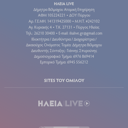
ΗΛΕΙΑ LIVE
Δήμητρα Βέλμαχου Ατομική Επιχείρηση
ΑΦΜ 105224221
ΔΟΥ Πύργου
•
Aρ. Γ.Ε.ΜΗ. 141319425000
Μ.Η.Τ. #242102
•
Αγ. Κυριακής 4
Τ.Κ. 27131
Πύργος Ηλείας
•
•
Τηλ.: 26210 30400
E-mail:
ilialive.gr@gmail.com
•
Ιδιοκτήτρια / Διευθύντρια / Διαχειρίστρια /
Δικαιούχος Ονόματος Τομέα: Δήμητρα Βέλμαχου
Διευθυντής Σύνταξης: Γιάννης Σπυρούνης
Δημοσιογραφικό Τμήμα: 6976 869414
Εμπορικό Τμήμα: 6945 556212
SITES ΤΟΥ ΟΜΙΛΟΥ