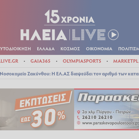
Α
ΠΟΛΙΤΙΚΑ
ΑΥΤΟΔΙΟΙΚΗΣΗ
ΕΛΛΑΔΑ
ΚΟΣΜΟΣ
ΟΙΚΟΝ
ΚΑΙΡΟΣ
ΑΥΤΟΔΙΟΙΚΗΣΗ
ΕΛΛΑΔΑ
ΚΟΣΜΟΣ
ΟΙΚΟΝΟΜΙΑ
ΠΟΛΙΤΙΣ
ALIVE.GR
GAIA365
OLYMPIASPORTS
MARKETPL
Νοσοκομείο Ζακύνθου: Η ΕΛ.ΑΣ διαψεύδει τον αριθμό των κατ