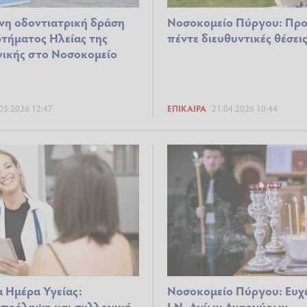
νη οδοντιατρική δράση
Νοσοκομείο Πύργου: Προ
τήματος Ηλείας της
πέντε διευθυντικές θέσει
νικής στο Νοσοκομείο
05.2026 12:47
ΕΠΊΚΑΙΡΑ
21.04.2026 10:44
 Ημέρα Υγείας:
Νοσοκομείο Πύργου: Ευχ
 πρόληψη και συλλογική
Ι.Ν. Αγίων Αναργύρων