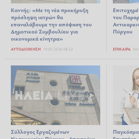
Καννής: «Με τη νέα προκήρυξη
Επιτυχημέ
πρόσληψη ιατρών θα
του Παραρ
επαναλάβουμε την απόφαση του
Αντικαρκι
Δημοτικού Συμβουλίου για
Πύργου
οικονομικά κίνητρα»
ΑΥΤΟΔΙΟΊΚΗΣΗ
19.05.2026 08:32
ΕΠΊΚΑΙΡΑ
06.
Σύλλογος Εργαζομένων
Παγκόσμια
Νοσοκομείου Πύργου - Απαιτούμε
Επιστήμη,