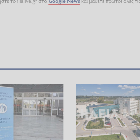
τε το ilialive.gr στο
Google News
και μάθετε πρώτοι όλες τι