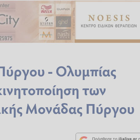
 Πύργου - Ολυμπίας
κινητοποίηση των
ικής Μονάδας Πύργου
Πρόσθεσε το
ilialive.gr
σ