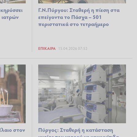
κηρύσσει
Γ.Ν.Πύργου: Σταθερή η πίεση στα
ς ιατρών
επείγοντα το Πάσχα – 501
περιστατικά στο τετραήμερο
ΕΠΊΚΑΙΡΑ
15.04.2026 07:52
έλαιο στον
Πύργος: Σταθερή η κατάσταση
υγείας του νεαρού με μηνιγγίτιδα