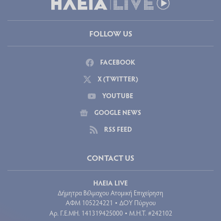
FOLLOW US
FACEBOOK
X (TWITTER)
YOUTUBE
GOOGLE NEWS
RSS FEED
CONTACT US
ΗΛΕΙΑ LIVE
Δήμητρα Βέλμαχου Ατομική Επιχείρηση
ΑΦΜ 105224221
ΔΟΥ Πύργου
•
Aρ. Γ.Ε.ΜΗ. 141319425000
Μ.Η.Τ. #242102
•