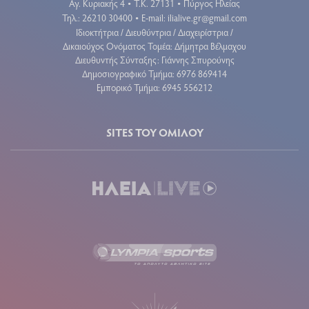
Αγ. Κυριακής 4
Τ.Κ. 27131
Πύργος Ηλείας
•
•
Τηλ.: 26210 30400
E-mail:
ilialive.gr@gmail.com
•
Ιδιοκτήτρια / Διευθύντρια / Διαχειρίστρια /
Δικαιούχος Ονόματος Τομέα: Δήμητρα Βέλμαχου
Διευθυντής Σύνταξης: Γιάννης Σπυρούνης
Δημοσιογραφικό Τμήμα: 6976 869414
Εμπορικό Τμήμα: 6945 556212
SITES ΤΟΥ ΟΜΙΛΟΥ