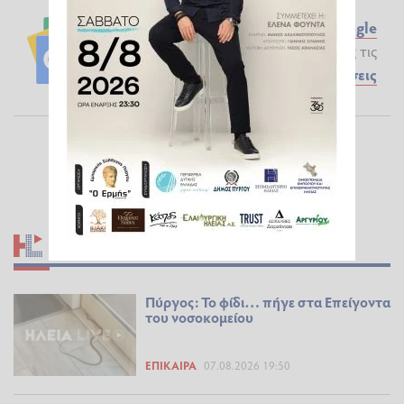
Ακολουθήστε το ilialive.gr στο
Google
News
και μάθετε πρώτοι όλες τις
Ειδήσεις
ΣΧΕΤΙΚΆ ΆΡΘΡΑ
Πύργος: Το φίδι… πήγε στα Επείγοντα
του νοσοκομείου
ΕΠΊΚΑΙΡΑ
07.08.2026 19:50