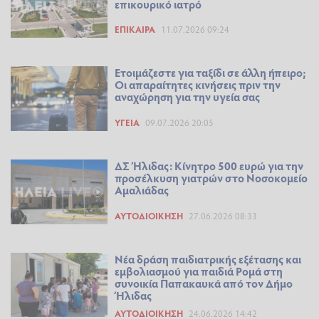
επικουρικό ιατρό
ΕΠΊΚΑΙΡΑ
11.07.2026 09:24
Ετοιμάζεστε για ταξίδι σε άλλη ήπειρο;
Οι απαραίτητες κινήσεις πριν την
αναχώρηση για την υγεία σας
ΥΓΕΊΑ
09.07.2026 20:05
ΔΣ Ήλιδας: Κίνητρο 500 ευρώ για την
προσέλκυση γιατρών στο Νοσοκομείο
Αμαλιάδας
ΑΥΤΟΔΙΟΊΚΗΣΗ
27.06.2026 08:33
Νέα δράση παιδιατρικής εξέτασης και
εμβολιασμού για παιδιά Ρομά στη
συνοικία Παπακαυκά από τον Δήμο
Ήλιδας
ΑΥΤΟΔΙΟΊΚΗΣΗ
24.06.2026 14:42