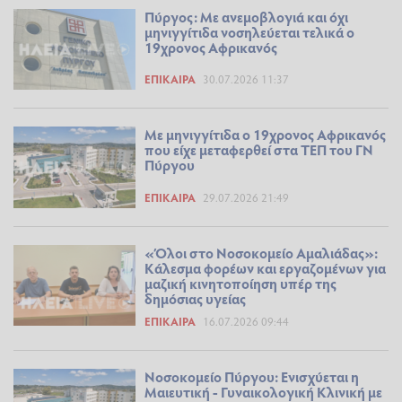
Πύργος: Με ανεμοβλογιά και όχι
μηνιγγίτιδα νοσηλεύεται τελικά ο
19χρονος Αφρικανός
ΕΠΊΚΑΙΡΑ
30.07.2026 11:37
Με μηνιγγίτιδα ο 19χρονος Αφρικανός
που είχε μεταφερθεί στα ΤΕΠ του ΓΝ
Πύργου
ΕΠΊΚΑΙΡΑ
29.07.2026 21:49
«Όλοι στο Νοσοκομείο Αμαλιάδας»:
Κάλεσμα φορέων και εργαζομένων για
μαζική κινητοποίηση υπέρ της
δημόσιας υγείας
ΕΠΊΚΑΙΡΑ
16.07.2026 09:44
Νοσοκομείο Πύργου: Ενισχύεται η
Μαιευτική - Γυναικολογική Κλινική με