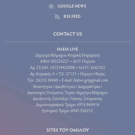
GOOGLE NEWS
RSS FEED
CONTACT US
ΗΛΕΙΑ LIVE
Δήμητρα Βέλμαχου Ατομική Επιχείρηση
ΑΦΜ 105224221
ΔΟΥ Πύργου
•
Aρ. Γ.Ε.ΜΗ. 141319425000
Μ.Η.Τ. #242102
•
Αγ. Κυριακής 4
Τ.Κ. 27131
Πύργος Ηλείας
•
•
Τηλ.: 26210 30400
E-mail:
ilialive.gr@gmail.com
•
Ιδιοκτήτρια / Διευθύντρια / Διαχειρίστρια /
Δικαιούχος Ονόματος Τομέα: Δήμητρα Βέλμαχου
Διευθυντής Σύνταξης: Γιάννης Σπυρούνης
Δημοσιογραφικό Τμήμα: 6976 869414
Εμπορικό Τμήμα: 6945 556212
SITES ΤΟΥ ΟΜΙΛΟΥ