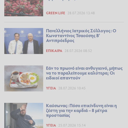
GREEN LIFE
28.07.2026 13:48
Πανελλήνιος Ιατρικός Σύλλογος: Ο
Κωνσταντίνος Τσαούσης Β'
Αντιπρόεδρος
ΕΠΊΚΑΙΡΑ
28.07.2026 08:52
Εάν το πρωινό είναι ανθυγιεινό, μήπως
να το παραλείπουμε καλύτερα; Οι
ειδικοί απαντούν
ΥΓΕΊΑ
28.07.2026 10:45
Καύσωνας: Πόσο επικίνδυνη είναι η
ζέστη για την καρδιά – 8 μέτρα
προστασίας
ΥΓΕΊΑ
25.07.2026 15:14