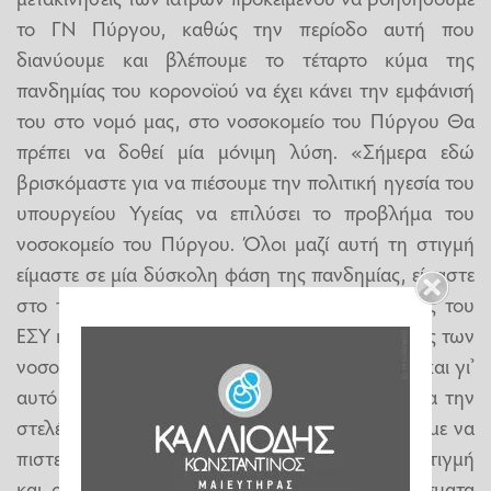
το ΓΝ Πύργου, καθώς την περίοδο αυτή που
διανύουμε και βλέπουμε το τέταρτο κύμα της
πανδημίας του κορονοϊού να έχει κάνει την εμφάνισή
του στο νομό μας, στο νοσοκομείο του Πύργου Θα
πρέπει να δοθεί μία μόνιμη λύση. «Σήμερα εδώ
βρισκόμαστε για να πιέσουμε την πολιτική ηγεσία του
υπουργείου Υγείας να επιλύσει το προβλήμα του
νοσοκομείο του Πύργου. Όλοι μαζί αυτή τη στιγμή
είμαστε σε μία δύσκολη φάση της πανδημίας, είμαστε
στο τέταρτο κύμα, βιώνουμε όλες τις αδυναμίες του
ΕΣΥ και όλο το φορτίο που έχει πέσει στις πλάτες των
νοσοκομειακών γιατρών όλο αυτό το διάστημα και γι’
αυτό υπάρχει αυτή η έλλειψη ενδιαφέροντος για την
στελέχωση του νοσοκομείο του Πύργου. Θέλουμε να
πιστεύουμε ότι θα δοθούν λύσεις διότι αυτή τη στιγμή
και ο νομός Ηλείας έχει επιβαρυνθεί με κρούσματα