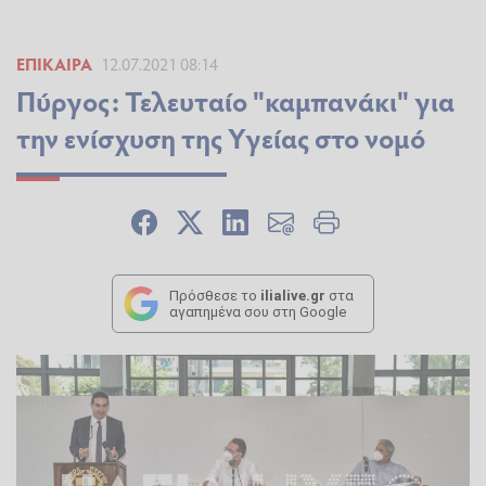
ΕΠΊΚΑΙΡΑ
12.07.2021 08:14
Πύργος: Τελευταίο "καμπανάκι" για
την ενίσχυση της Υγείας στο νομό
Πρόσθεσε το
ilialive.gr
στα
αγαπημένα σου στη Google