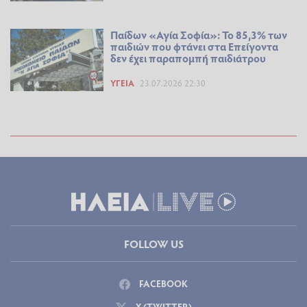
Παίδων «Αγία Σοφία»: Το 85,3% των
παιδιών που φτάνει στα Επείγοντα
δεν έχει παραπομπή παιδιάτρου
ΥΓΕΊΑ
23.07.2026 22:30
FOLLOW US
FACEBOOK
X (TWITTER)