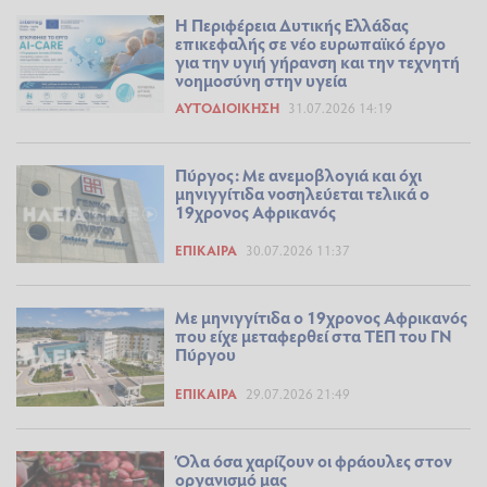
Η Περιφέρεια Δυτικής Ελλάδας
επικεφαλής σε νέο ευρωπαϊκό έργο
για την υγιή γήρανση και την τεχνητή
νοημοσύνη στην υγεία
ΑΥΤΟΔΙΟΊΚΗΣΗ
31.07.2026 14:19
Πύργος: Με ανεμοβλογιά και όχι
μηνιγγίτιδα νοσηλεύεται τελικά ο
19χρονος Αφρικανός
ΕΠΊΚΑΙΡΑ
30.07.2026 11:37
Με μηνιγγίτιδα ο 19χρονος Αφρικανός
που είχε μεταφερθεί στα ΤΕΠ του ΓΝ
Πύργου
ΕΠΊΚΑΙΡΑ
29.07.2026 21:49
Όλα όσα χαρίζουν οι φράουλες στον
οργανισμό μας