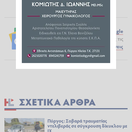
Ακολουθήστε το ilialive.gr στο
Google
News
και μάθετε πρώτοι όλες τις
Ειδήσεις
ΣΧΕΤΙΚΆ ΆΡΘΡΑ
Πύργος: Σοβαρά τραυματίας
ντελιβεράς σε σύγκρουση δίκυκλου με
ΙΧ