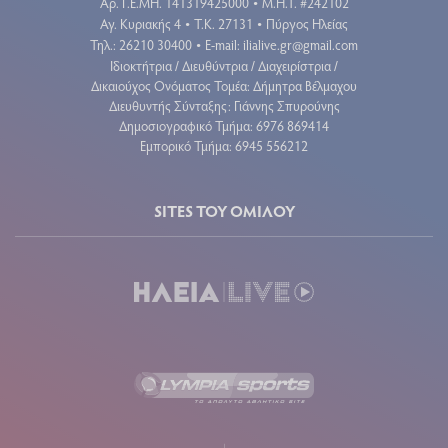
Aρ. Γ.Ε.ΜΗ. 141319425000
Μ.Η.Τ. #242102
•
Αγ. Κυριακής 4
Τ.Κ. 27131
Πύργος Ηλείας
•
•
Τηλ.: 26210 30400
E-mail:
ilialive.gr@gmail.com
•
Ιδιοκτήτρια / Διευθύντρια / Διαχειρίστρια /
Δικαιούχος Ονόματος Τομέα: Δήμητρα Βέλμαχου
Διευθυντής Σύνταξης: Γιάννης Σπυρούνης
Δημοσιογραφικό Τμήμα: 6976 869414
Εμπορικό Τμήμα: 6945 556212
SITES ΤΟΥ ΟΜΙΛΟΥ