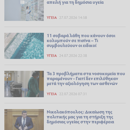
απειλή για τη δημόσια υγεία
ΥΓΕΊΑ
27.07.2026 14:58
11 σοβαρά λάθη που κάνουν όσοι
κολυμπούν σε πισίνα – Τι
συμβουλεύουν οι ειδικοί
ΥΓΕΊΑ
24.07.2026 22:38
Τα 3 προβλήματα στα νοσοκομεία που
παραμένουν - Γιατί δεν επιλύθηκαν
μετά την αξιολόγηση των ασθενών
ΥΓΕΊΑ
22.07.2026 07:31
Νικολακόπουλος: Δικαίωση της
πολιτικής μας για τη στήριξη της
δημόσιας υγείας στην περιφέρεια