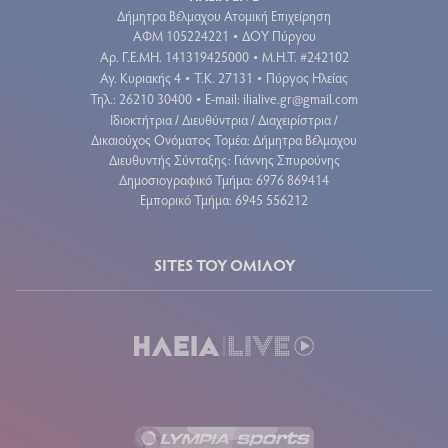
Δήμητρα Βέλμαχου Ατομική Επιχείρηση
ΑΦΜ 105224221
ΔΟΥ Πύργου
•
Aρ. Γ.Ε.ΜΗ. 141319425000
Μ.Η.Τ. #242102
•
Αγ. Κυριακής 4
Τ.Κ. 27131
Πύργος Ηλείας
•
•
Τηλ.: 26210 30400
E-mail:
ilialive.gr@gmail.com
•
Ιδιοκτήτρια / Διευθύντρια / Διαχειρίστρια /
Δικαιούχος Ονόματος Τομέα: Δήμητρα Βέλμαχου
Διευθυντής Σύνταξης: Γιάννης Σπυρούνης
Δημοσιογραφικό Τμήμα: 6976 869414
Εμπορικό Τμήμα: 6945 556212
SITES ΤΟΥ ΟΜΙΛΟΥ