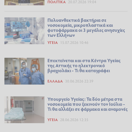
ΠΟΛΙΤΙΚΆ
20.07.2026 19:04
Πολυανθεκτικά βακτήρια σε
νοσοκομεία, μικροπλαστικά και
φυτοφάρμακα οι 3 μεγάλες ανησυχίες
των Ελλήνων
ΥΓΕΊΑ
15.07.2026 10:46
Επεκτείνεται και στα Κέντρα Υγείας
της Αττικής το ηλεκτρονικό
βραχιολάκι - Τι θα καταγράφει
ΕΛΛΆΔΑ
30.06.2026 22:39
Υπουργείο Υγείας: Τα δύο μέτρα στα
νοσοκομεία που ξεκινούν τον Ιούλιο -
Τι θα αλλάξει σε φάρμακα και αναμονές
ΥΓΕΊΑ
28.06.2026 12:35