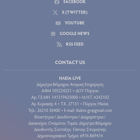
FACEBOOK
X (TWITTER)
YOUTUBE
GOOGLE NEWS
RSS FEED
CONTACT US
ΗΛΕΙΑ LIVE
Δήμητρα Βέλμαχου Ατομική Επιχείρηση
ΑΦΜ 105224221
ΔΟΥ Πύργου
•
Aρ. Γ.Ε.ΜΗ. 141319425000
Μ.Η.Τ. #242102
•
Αγ. Κυριακής 4
Τ.Κ. 27131
Πύργος Ηλείας
•
•
Τηλ.: 26210 30400
E-mail:
ilialive.gr@gmail.com
•
Ιδιοκτήτρια / Διευθύντρια / Διαχειρίστρια /
Δικαιούχος Ονόματος Τομέα: Δήμητρα Βέλμαχου
Διευθυντής Σύνταξης: Γιάννης Σπυρούνης
Δημοσιογραφικό Τμήμα: 6976 869414