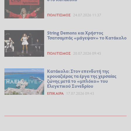
ΠΟΛΙΤΙΣΜΌΣ
24.07.2026 11:37
String Demons και Χρήστος
Τσατσαμπάς «μάγεψαν» το Κατάκολο
ΠΟΛΙΤΙΣΜΌΣ
20.07.2026 09:45
Κατάκολο: Στον επενδυτή της
κρουαζιέρας τα έργα της χερσαίας
ζώνης μετά το «μπλόκο» του
Ελεγκτικού Συνεδρίου
ΕΠΊΚΑΙΡΑ
17.07.2026 09:43