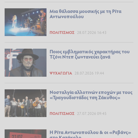
Μια θάλασσα μουσικής με τη Ρίτα
Αντωνοπούλου
ΠΟΛΙΤΙΣΜΌΣ
28.07.2026 16:43
Ποιος εμβληματικός χαρακτήρας του
Τζόνι Ντεπ ζωντανεύει ξανά
ΨΥΧΑΓΩΓΊΑ
28.07.2026 19:44
Νοσταλγία αλλοτινών εποχών με τους
«Τραγουδιστάδες τση Ζάκυθος»
ΠΟΛΙΤΙΣΜΌΣ
27.07.2026 09:45
Η Ρίτα Αντωνοπούλου & οι «Ρεβάνς»
στο Κατάκολο