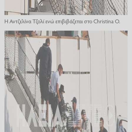
Η Αντζελίνα Τζολί ενώ επιβιβάζεται στο Christina O.