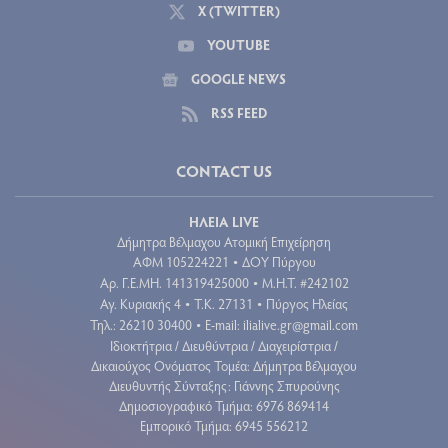
X (TWITTER)
YOUTUBE
GOOGLE NEWS
RSS FEED
CONTACT US
ΗΛΕΙΑ LIVE
Δήμητρα Βέλμαχου Ατομική Επιχείρηση
ΑΦΜ 105224221
ΔΟΥ Πύργου
•
Aρ. Γ.Ε.ΜΗ. 141319425000
Μ.Η.Τ. #242102
•
Αγ. Κυριακής 4
Τ.Κ. 27131
Πύργος Ηλείας
•
•
Τηλ.: 26210 30400
E-mail:
ilialive.gr@gmail.com
•
Ιδιοκτήτρια / Διευθύντρια / Διαχειρίστρια /
Δικαιούχος Ονόματος Τομέα: Δήμητρα Βέλμαχου
Διευθυντής Σύνταξης: Γιάννης Σπυρούνης
Δημοσιογραφικό Τμήμα: 6976 869414
Εμπορικό Τμήμα: 6945 556212