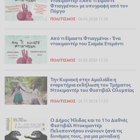
ντοκιμαντέρ «Από Τι Είμαστε
Φτιαγμένοι» με υπογραφή από τον
Πύργο
ΠΟΛΙΤΙΣΜΌΣ
06.05.2026 11:55
Από τι Είμαστε Φτιαγμένοι - Ένα
ντοκιμαντέρ του Σιαμάκ Ετεμάντι
ΠΟΛΙΤΙΣΜΌΣ
05.05.2026 17:33
Την Κυριακή στην Αμαλιάδα η
εναρκτήρια εκδήλωση του Τμήματος
Ντοκιμαντέρ του Φεστιβάλ Ολυμπίας
ΠΟΛΙΤΙΣΜΌΣ
28.11.2025 17:53
Ο Δήμος Ήλιδας και το 11ο Διεθνές
Φεστιβάλ Ντοκιμαντέρ
Πελοποννήσου ενώνουν ξανά τις
δυνάμεις τους, για μια μοναδική