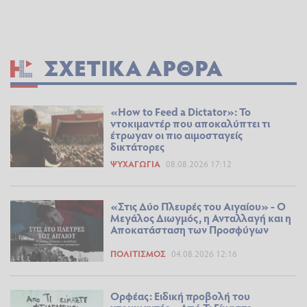
ΣΧΕΤΙΚΆ ΆΡΘΡΑ
«How to Feed a Dictator»: Το
ντοκιμαντέρ που αποκαλύπτει τι
έτρωγαν οι πιο αιμοσταγείς
δικτάτορες
ΨΥΧΑΓΩΓΊΑ
08.08.2026 17:12
«Στις Δύο Πλευρές του Αιγαίου» - Ο
Μεγάλος Διωγμός, η Ανταλλαγή και η
Αποκατάσταση των Προσφύγων
ΠΟΛΙΤΙΣΜΌΣ
04.08.2026 12:16
Ορφέας: Ειδική προβολή του