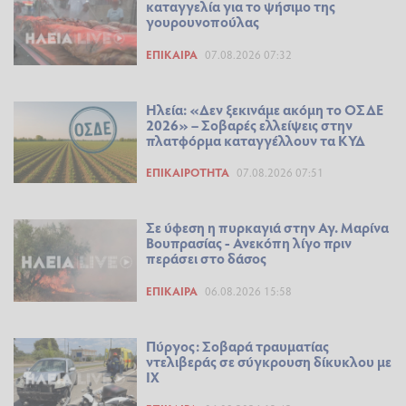
καταγγελία για το ψήσιμο της
γουρουνοπούλας
ΕΠΊΚΑΙΡΑ
07.08.2026 07:32
Ηλεία: «Δεν ξεκινάμε ακόμη το ΟΣΔΕ
2026» – Σοβαρές ελλείψεις στην
πλατφόρμα καταγγέλλουν τα ΚΥΔ
ΕΠΙΚΑΙΡΌΤΗΤΑ
07.08.2026 07:51
Σε ύφεση η πυρκαγιά στην Αγ. Μαρίνα
Βουπρασίας - Ανεκόπη λίγο πριν
περάσει στο δάσος
ΕΠΊΚΑΙΡΑ
06.08.2026 15:58
Πύργος: Σοβαρά τραυματίας
ντελιβεράς σε σύγκρουση δίκυκλου με
ΙΧ