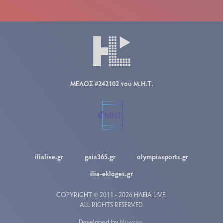
ΜΕΛΟΣ #242102 του Μ.Η.Τ.
ilialive.gr
gaia365.gr
olympiasports.gr
ilia-ekloges.gr
COPYRIGHT © 2011 - 2026 ΗΛΕΙΑ LIVE.
ALL RIGHTS RESERVED.
Developed by
Nuevvo
.