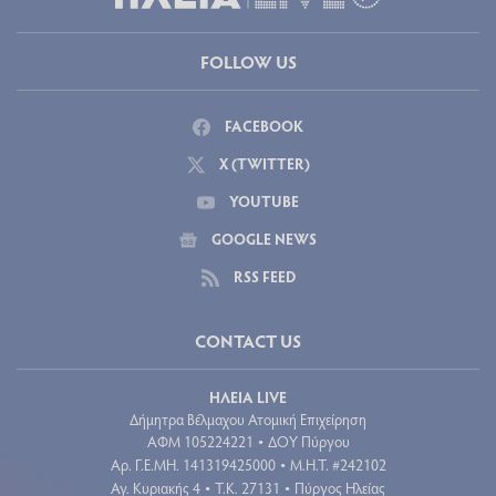
FOLLOW US
FACEBOOK
X (TWITTER)
YOUTUBE
GOOGLE NEWS
RSS FEED
CONTACT US
ΗΛΕΙΑ LIVE
Δήμητρα Βέλμαχου Ατομική Επιχείρηση
ΑΦΜ 105224221
ΔΟΥ Πύργου
•
Aρ. Γ.Ε.ΜΗ. 141319425000
Μ.Η.Τ. #242102
•
Αγ. Κυριακής 4
Τ.Κ. 27131
Πύργος Ηλείας
•
•