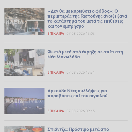
«Δεν θα με κυριεύσει ο φόβος»: Ο
περιπτεράς της Γαστούνης άνοιξε ξανά
το κατάστημά του μετά τις επιθέσεις
και τον εμπρησμό
ΕΠΊΚΑΙΡΑ
07.08.2026 13:03
Φωτιά μετά από έκρηξη σε σπίτι στη
Νέα Μανωλάδα
ΕΠΊΚΑΙΡΑ
07.08.2026 13:31
Αρκούδι: Νέες συλλήψεις για
παραβάσεις επί του αιγιαλού
ΕΠΊΚΑΙΡΑ
07.08.2026 09:45
Σπιάντζα: Πρόστιμο μετά από