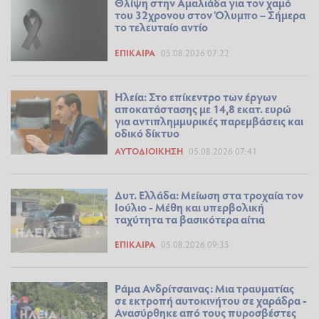
Θλίψη στην Αμαλιάδα για τον χαμό
του 32χρονου στον Όλυμπο – Σήμερα
το τελευταίο αντίο
ΕΠΊΚΑΙΡΑ
05.08.2026 07:22
Ηλεία: Στο επίκεντρο των έργων
αποκατάστασης με 14,8 εκατ. ευρώ
για αντιπλημμυρικές παρεμβάσεις και
οδικό δίκτυο
ΑΥΤΟΔΙΟΊΚΗΣΗ
05.08.2026 07:41
Δυτ. Ελλάδα: Μείωση στα τροχαία τον
Ιούλιο - Μέθη και υπερβολική
ταχύτητα τα βασικότερα αίτια
ΕΠΊΚΑΙΡΑ
05.08.2026 09:35
Ράμα Ανδρίτσαινας: Μια τραυματίας
σε εκτροπή αυτοκινήτου σε χαράδρα -
Ανασύρθηκε από τους πυροσβέστες