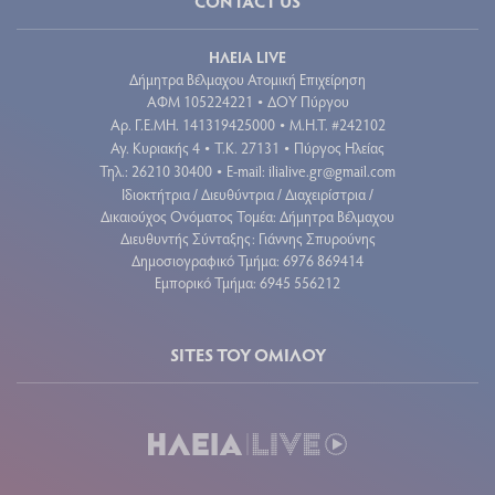
CONTACT US
ΗΛΕΙΑ LIVE
Δήμητρα Βέλμαχου Ατομική Επιχείρηση
ΑΦΜ 105224221
ΔΟΥ Πύργου
•
Aρ. Γ.Ε.ΜΗ. 141319425000
Μ.Η.Τ. #242102
•
Αγ. Κυριακής 4
Τ.Κ. 27131
Πύργος Ηλείας
•
•
Τηλ.: 26210 30400
E-mail:
ilialive.gr@gmail.com
•
Ιδιοκτήτρια / Διευθύντρια / Διαχειρίστρια /
Δικαιούχος Ονόματος Τομέα: Δήμητρα Βέλμαχου
Διευθυντής Σύνταξης: Γιάννης Σπυρούνης
Δημοσιογραφικό Τμήμα: 6976 869414
Εμπορικό Τμήμα: 6945 556212
SITES ΤΟΥ ΟΜΙΛΟΥ