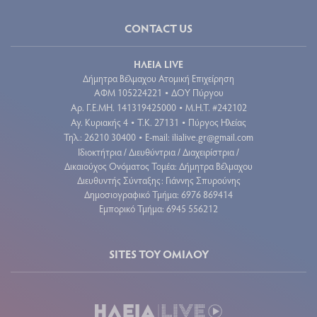
CONTACT US
ΗΛΕΙΑ LIVE
Δήμητρα Βέλμαχου Ατομική Επιχείρηση
ΑΦΜ 105224221
ΔΟΥ Πύργου
•
Aρ. Γ.Ε.ΜΗ. 141319425000
Μ.Η.Τ. #242102
•
Αγ. Κυριακής 4
Τ.Κ. 27131
Πύργος Ηλείας
•
•
Τηλ.: 26210 30400
E-mail:
ilialive.gr@gmail.com
•
Ιδιοκτήτρια / Διευθύντρια / Διαχειρίστρια /
Δικαιούχος Ονόματος Τομέα: Δήμητρα Βέλμαχου
Διευθυντής Σύνταξης: Γιάννης Σπυρούνης
Δημοσιογραφικό Τμήμα: 6976 869414
Εμπορικό Τμήμα: 6945 556212
SITES ΤΟΥ ΟΜΙΛΟΥ