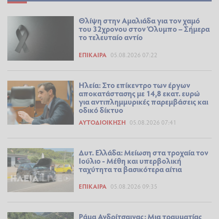
Θλίψη στην Αμαλιάδα για τον χαμό
του 32χρονου στον Όλυμπο – Σήμερα
το τελευταίο αντίο
ΕΠΊΚΑΙΡΑ
05.08.2026 07:22
Ηλεία: Στο επίκεντρο των έργων
αποκατάστασης με 14,8 εκατ. ευρώ
για αντιπλημμυρικές παρεμβάσεις και
οδικό δίκτυο
ΑΥΤΟΔΙΟΊΚΗΣΗ
05.08.2026 07:41
Δυτ. Ελλάδα: Μείωση στα τροχαία τον
Ιούλιο - Μέθη και υπερβολική
ταχύτητα τα βασικότερα αίτια
ΕΠΊΚΑΙΡΑ
05.08.2026 09:35
Ράμα Ανδρίτσαινας: Μια τραυματίας