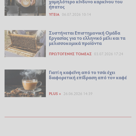
χαμηλότερο κίνδυνο καρκίνου του
ήπατος
ΥΓΕΊΑ
06.07.2026 10:14
Συστήνεται Επιστημονική Ομάδα
Εργασίας για το ελληνικό μέλι και τα
μελισσοκομικά προϊόντα
ΠΡΩΤΟΓΕΝΉΣ ΤΟΜΈΑΣ
03.07.2026 17:24
Γιατί η καφεΐνη από το τσάι έχει
διαφορετική επίδραση από τον καφέ
PLUS +
26.06.2026 14:39