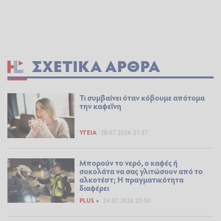
ΣΧΕΤΙΚΆ ΆΡΘΡΑ
Τι συμβαίνει όταν κόβουμε απότομα
την καφεΐνη
ΥΓΕΊΑ
28.07.2026 21:37
Μπορούν το νερό, ο καφές ή
σοκολάτα να σας γλιτώσουν από το
αλκοτέστ; Η πραγματικότητα
διαφέρει
PLUS +
24.07.2026 22:50