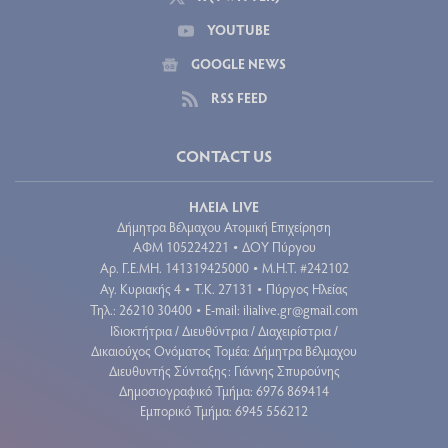
YOUTUBE
GOOGLE NEWS
RSS FEED
CONTACT US
ΗΛΕΙΑ LIVE
Δήμητρα Βέλμαχου Ατομική Επιχείρηση
ΑΦΜ 105224221
ΔΟΥ Πύργου
•
Aρ. Γ.Ε.ΜΗ. 141319425000
Μ.Η.Τ. #242102
•
Αγ. Κυριακής 4
Τ.Κ. 27131
Πύργος Ηλείας
•
•
Τηλ.: 26210 30400
E-mail:
ilialive.gr@gmail.com
•
Ιδιοκτήτρια / Διευθύντρια / Διαχειρίστρια /
Δικαιούχος Ονόματος Τομέα: Δήμητρα Βέλμαχου
Διευθυντής Σύνταξης: Γιάννης Σπυρούνης
Δημοσιογραφικό Τμήμα: 6976 869414
Εμπορικό Τμήμα: 6945 556212