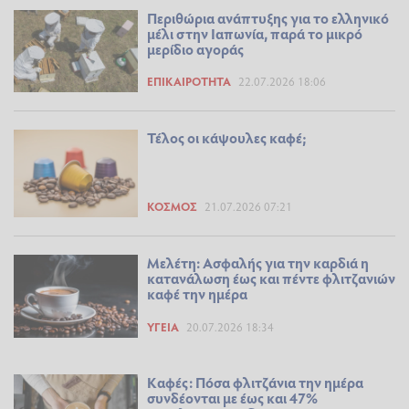
Περιθώρια ανάπτυξης για το ελληνικό
μέλι στην Ιαπωνία, παρά το μικρό
μερίδιο αγοράς
ΕΠΙΚΑΙΡΌΤΗΤΑ
22.07.2026 18:06
Τέλος οι κάψουλες καφέ;
ΚΌΣΜΟΣ
21.07.2026 07:21
Μελέτη: Ασφαλής για την καρδιά η
κατανάλωση έως και πέντε φλιτζανιών
καφέ την ημέρα
ΥΓΕΊΑ
20.07.2026 18:34
Καφές: Πόσα φλιτζάνια την ημέρα
συνδέονται με έως και 47%