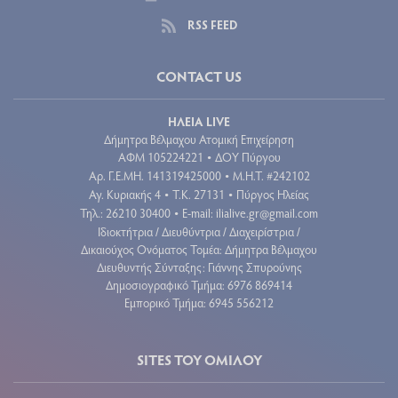
RSS FEED
CONTACT US
ΗΛΕΙΑ LIVE
Δήμητρα Βέλμαχου Ατομική Επιχείρηση
ΑΦΜ 105224221
ΔΟΥ Πύργου
•
Aρ. Γ.Ε.ΜΗ. 141319425000
Μ.Η.Τ. #242102
•
Αγ. Κυριακής 4
Τ.Κ. 27131
Πύργος Ηλείας
•
•
Τηλ.: 26210 30400
E-mail:
ilialive.gr@gmail.com
•
Ιδιοκτήτρια / Διευθύντρια / Διαχειρίστρια /
Δικαιούχος Ονόματος Τομέα: Δήμητρα Βέλμαχου
Διευθυντής Σύνταξης: Γιάννης Σπυρούνης
Δημοσιογραφικό Τμήμα: 6976 869414
Εμπορικό Τμήμα: 6945 556212
SITES ΤΟΥ ΟΜΙΛΟΥ