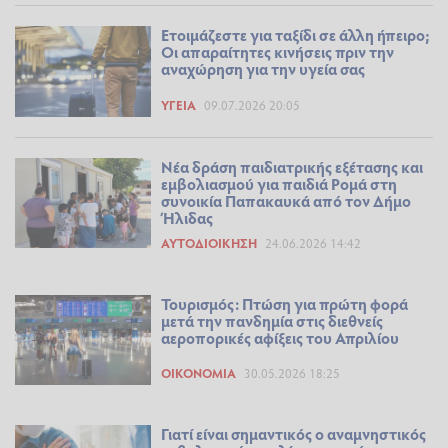
Ετοιμάζεστε για ταξίδι σε άλλη ήπειρο;
Οι απαραίτητες κινήσεις πριν την
αναχώρηση για την υγεία σας
ΥΓΕΊΑ
09.07.2026 20:05
Νέα δράση παιδιατρικής εξέτασης και
εμβολιασμού για παιδιά Ρομά στη
συνοικία Παπακαυκά από τον Δήμο
Ήλιδας
ΑΥΤΟΔΙΟΊΚΗΣΗ
24.06.2026 14:42
Τουρισμός: Πτώση για πρώτη φορά
μετά την πανδημία στις διεθνείς
αεροπορικές αφίξεις του Απριλίου
ΟΙΚΟΝΟΜΊΑ
30.05.2026 18:25
Γιατί είναι σημαντικός ο αναμνηστικός