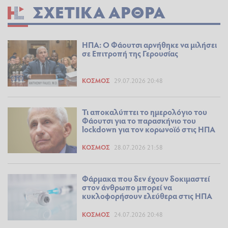
ΣΧΕΤΙΚΆ ΆΡΘΡΑ
ΗΠΑ: Ο Φάουτσι αρνήθηκε να μιλήσει
σε Επιτροπή της Γερουσίας
ΚΌΣΜΟΣ
29.07.2026 20:48
Τι αποκαλύπτει το ημερολόγιο του
Φάουτσι για το παρασκήνιο του
lockdown για τον κορωνοϊό στις ΗΠΑ
ΚΌΣΜΟΣ
28.07.2026 21:58
Φάρμακα που δεν έχουν δοκιμαστεί
στον άνθρωπο μπορεί να
κυκλοφορήσουν ελεύθερα στις ΗΠΑ
ΚΌΣΜΟΣ
24.07.2026 20:48